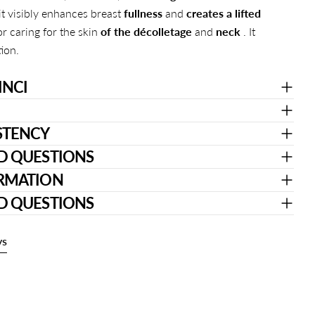
 it visibly enhances breast
fullness
and
creates a lifted
for caring for the skin
of the décolletage
and
neck
. It
tion.
INCI
STENCY
D QUESTIONS
ORMATION
D QUESTIONS
ys