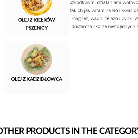
szkodliwymi działaniami wolnych
takich jak witamina B6 i kwas 
magnez, wapń, żelazo i cynk. 
OLEJ Z KIEŁKÓW
dostarcza skórze niezbędnych s
PSZENICY
OLEJ Z KADZIDŁOWCA
OTHER PRODUCTS IN THE CATEGOR