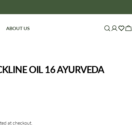
Lato inspirowane Azją - promocje!
ABOUT US
Log
C
in
KLINE OIL 16 AYURVEDA
ted at checkout.