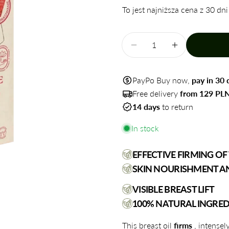
To jest najniższa cena z 30 dni
Quantity
Decrease quantity for
Increase qua
PayPo Buy now,
pay in 30 
Free delivery
from 129 PL
14 days
to return
In stock
EFFECTIVE FIRMING OF
SKIN NOURISHMENT A
VISIBLE BREAST LIFT
100% NATURAL INGRED
This breast oil
firms
, intensel