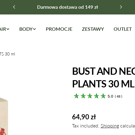
Darmowa dostawa od 149 zł
AIR
BODY
PROMOCJE
ZESTAWY
OUTLET
TS 30 ml
BUST AND NEC
PLANTS 30 ML
5.0
(
48
)
Regular
64,90 zł
price
Tax included.
Shipping
calcula