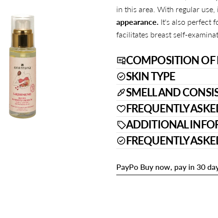
in this area. With regular use,
appearance.
It's also perfect 
facilitates breast self-examina
COMPOSITION OF 
 modal
SKIN TYPE
SMELL AND CONSI
FREQUENTLY ASKE
ADDITIONAL INF
FREQUENTLY ASKE
PayPo Buy now, pay in 30 da