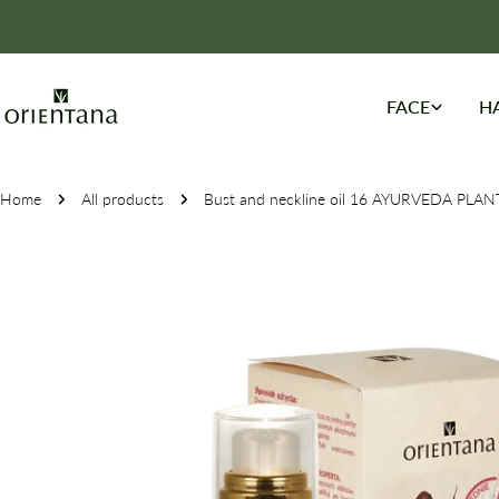
Skip
Lato inspirowane Azją - promocje!
to
content
FACE
H
Home
All products
Bust and neckline oil 16 AYURVEDA PLAN
Skip
to
product
information