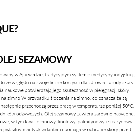
QUE?
OLEJ SEZAMOWY
sowany w Ajurwedzie, tradycyjnym systemie medycyny indyjskiej,
 ze względu na swoje liczne korzyści dla zdrowia i urody skóry.
ia naukowe potwierdzają jego skuteczność w pielęgnacji skóry.
 na zimno W przypadku tłoczenia na zimno, co oznacza że są
a następnie przechodzą przez prasę w temperaturze poniżej 50°C,
ładników odżywczych. Olej sezamowy zawiera zarówno nasycone,
zowe, w tym kwas oleinowy, linolowy, palmitynowy i stearynowy.
ra jest silnym antyoksydantem i pomaga w ochronie skóry przed