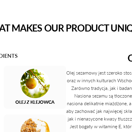
T MAKES OUR PRODUCT UNI
DIENTS
Olej sezamowy jest szeroko sto
oraz w innych kulturach Wschodu
Zarówno tradycja, jak i badan
Nasiona sezamu są tłoczone
OLEJ Z KLEJOWCA
nasiona delikatnie miażdżone, 
aby zachować jak najwięcej sk
jak i nienasycone kwasy tłuszc
Jest bogaty w witaminę E, któ