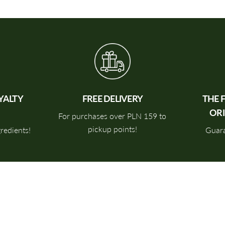
YALTY
FREE DELIVERY
THE 
OR
For purchases over PLN 159 to
pickup points!
gredients!
Guara