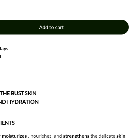
Add to cart
 Bust and neckline oil 16 AYURVEDA PLANTS 30 ml
ntity for Bust and neckline oil 16 AYURVEDA PLANTS 3
days
N
 THE BUST SKIN
ND HYDRATION
IENTS
y
moisturizes
, nourishes, and
strengthens
the delicate
skin