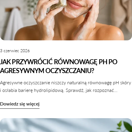
3 czerwiec 2026
JAK PRZYWRÓCIĆ RÓWNOWAGĘ PH PO
AGRESYWNYM OCZYSZCZANIU?
Agresywne oczyszczanie niszczy naturalną równowagę pH skóry
i osłabia barierę hydrolipidową. Sprawdź, jak rozpoznać
zaburzone pH i jak je skutecznie przywrócić krok po kroku.
Dowiedz się więcej