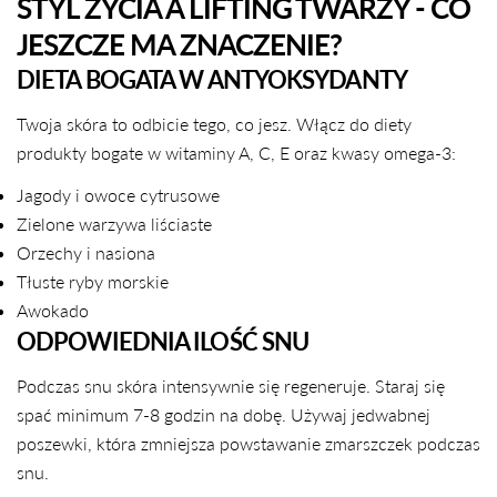
STYL ŻYCIA A LIFTING TWARZY - CO
JESZCZE MA ZNACZENIE?
DIETA BOGATA W ANTYOKSYDANTY
Twoja skóra to odbicie tego, co jesz. Włącz do diety
produkty bogate w witaminy A, C, E oraz kwasy omega-3:
Jagody i owoce cytrusowe
Zielone warzywa liściaste
Orzechy i nasiona
Tłuste ryby morskie
Awokado
ODPOWIEDNIA ILOŚĆ SNU
Podczas snu skóra intensywnie się regeneruje. Staraj się
spać minimum 7-8 godzin na dobę. Używaj jedwabnej
poszewki, która zmniejsza powstawanie zmarszczek podczas
snu.