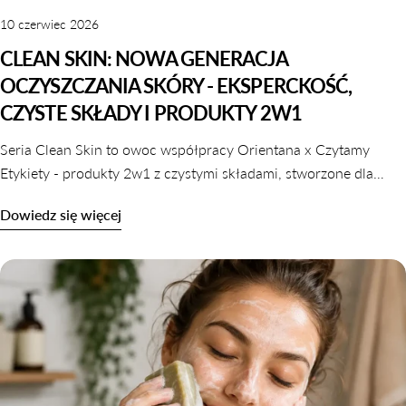
10 czerwiec 2026
CLEAN SKIN: NOWA GENERACJA
OCZYSZCZANIA SKÓRY - EKSPERCKOŚĆ,
CZYSTE SKŁADY I PRODUKTY 2W1
Seria Clean Skin to owoc współpracy Orientana x Czytamy
Etykiety - produkty 2w1 z czystymi składami, stworzone dla
skóry wrażliwej, odwodnionej i reaktywnej. Dowiedz się,
Dowiedz się więcej
dlaczego oczyszczanie nie musi naruszać komfortu skóry.