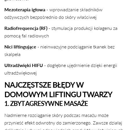
Mezoterapia igłowa
- wprowadzanie składników
odżywczych bezpośrednio do skóry właściwej
Radiofrequencja (RF)
- stymulacja produkcji kolagenu za
pomocą fal radiowych
Nici liftingujące
- nieinwazyjne podciąganie tkanek bez
skalpela
Ultradźwięki HIFU
- dogłębne ujędrnienie dzięki energii
ultradźwiękowej
NAJCZĘSTSZE BŁĘDY W
DOMOWYM LIFTINGU TWARZY
1. ZBYT AGRESYWNE MASAŻE
Nadmierne rozciąganie skóry podczas masażu może
przynieść efekt odwrotny do zamierzonego. Zawsze działaj