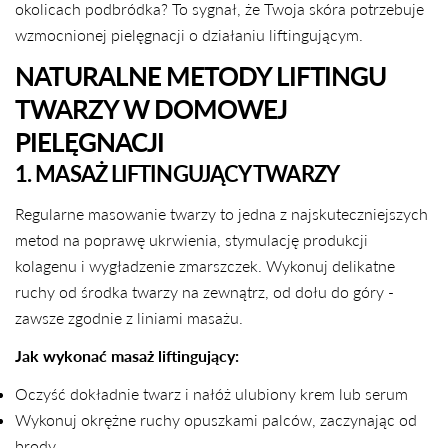
okolicach podbródka? To sygnał, że Twoja skóra potrzebuje
wzmocnionej pielęgnacji o działaniu liftingującym.
NATURALNE METODY LIFTINGU
TWARZY W DOMOWEJ
PIELĘGNACJI
1. MASAŻ LIFTINGUJĄCY TWARZY
Regularne masowanie twarzy to jedna z najskuteczniejszych
metod na poprawę ukrwienia, stymulację produkcji
kolagenu i wygładzenie zmarszczek. Wykonuj delikatne
ruchy od środka twarzy na zewnątrz, od dołu do góry -
zawsze zgodnie z liniami masażu.
Jak wykonać masaż liftingujący:
Oczyść dokładnie twarz i nałóż ulubiony krem lub serum
Wykonuj okrężne ruchy opuszkami palców, zaczynając od
brody