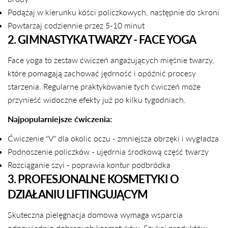
Podążaj w kierunku kości policzkowych, następnie do skroni
Powtarzaj codziennie przez 5-10 minut
2. GIMNASTYKA TWARZY - FACE YOGA
Face yoga to zestaw ćwiczeń angażujących mięśnie twarzy,
które pomagają zachować jędrność i opóźnić procesy
starzenia. Regularne praktykowanie tych ćwiczeń może
przynieść widoczne efekty już po kilku tygodniach.
Najpopularniejsze ćwiczenia:
Ćwiczenie "V" dla okolic oczu - zmniejsza obrzęki i wygładza
Podnoszenie policzków - ujędrnia środkową część twarzy
Rozciąganie szyi - poprawia kontur podbródka
3. PROFESJONALNE KOSMETYKI O
DZIAŁANIU LIFTINGUJĄCYM
Skuteczna pielęgnacja domowa wymaga wsparcia
odpowiednio dobranych kosmetyków. Szukaj produktów