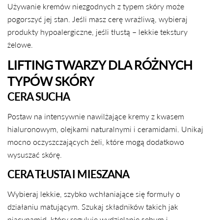
Facebooku
X
Pintereście
Używanie kremów niezgodnych z typem skóry może
pogorszyć jej stan. Jeśli masz cerę wrażliwą, wybieraj
produkty hypoalergiczne, jeśli tłustą – lekkie tekstury
żelowe.
LIFTING TWARZY DLA RÓŻNYCH
TYPÓW SKÓRY
CERA SUCHA
Postaw na intensywnie nawilżające kremy z kwasem
hialuronowym, olejkami naturalnymi i ceramidami. Unikaj
mocno oczyszczających żeli, które mogą dodatkowo
wysuszać skórę.
CERA TŁUSTA I MIESZANA
Wybieraj lekkie, szybko wchłaniające się formuły o
działaniu matującym. Szukaj składników takich jak
niacynamid
, który reguluje wydzielanie sebum i