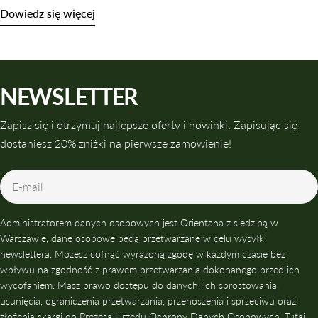
Dowiedz się więcej
NEWSLETTER
Zapisz się i otrzymuj najlepsze oferty i nowinki. Zapisując się
dostaniesz 20% zniżki na pierwsze zamówienie!
E-
mail
Administratorem danych osobowych jest Orientana z siedzibą w
Warszawie, dane osobowe będą przetwarzane w celu wysyłki
newslettera. Możesz cofnąć wyrażoną zgodę w każdym czasie bez
wpływu na zgodność z prawem przetwarzania dokonanego przed ich
wycofaniem. Masz prawo dostępu do danych, ich sprostowania,
usunięcia, ograniczenia przetwarzania, przenoszenia i sprzeciwu oraz
złożenia skargi do Prezesa Urzędu Ochrony Danych Osobowych. Tutaj