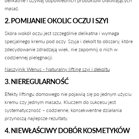
delikatnie i używaj odpowiednich produktów ułatwiających
masaż.
2. POMIJANIE OKOLIC OCZU I SZYI
Skóra wokół oczu jest szczególnie delikatna i wymaga
specjalnego kremu pod oczy. Szyja i dekolt to obszary, które
zdecydowanie zdradzają wiek, nie zapomnij o nich w
codziennej pielęgnacji.
Naszyjnik Wenus - Naturalny lifting szyi i dekoltu
3. NIEREGULARNOŚĆ
Efekty liftingu domowego nie pojawią się po jednym użyciu
kremu czy jednym masażu. Kluczem do sukcesu jest
UDOSTĘPNIJ TEN ARTYKUŁ
systematyczność – codzienne, konsekwentne działania
Kopiuj
przynoszą najlepsze rezultaty.
Udostępnij
Udostępnij
Przypnij
4. NIEWŁAŚCIWY DOBÓR KOSMETYKÓW
na
na
na