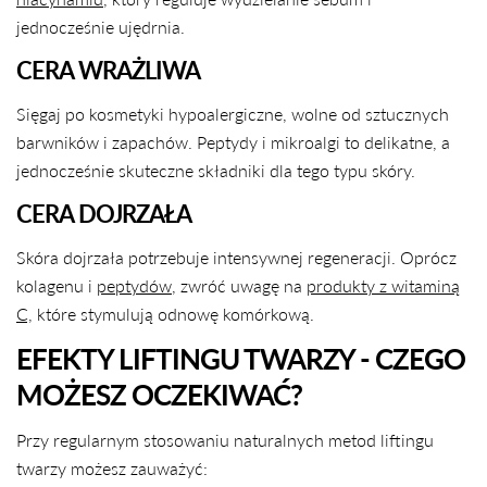
jednocześnie ujędrnia.
CERA WRAŻLIWA
Sięgaj po kosmetyki hypoalergiczne, wolne od sztucznych
barwników i zapachów. Peptydy i mikroalgi to delikatne, a
jednocześnie skuteczne składniki dla tego typu skóry.
CERA DOJRZAŁA
Skóra dojrzała potrzebuje intensywnej regeneracji. Oprócz
kolagenu i
peptydów
, zwróć uwagę na
produkty z witaminą
C,
które stymulują odnowę komórkową.
EFEKTY LIFTINGU TWARZY - CZEGO
MOŻESZ OCZEKIWAĆ?
Przy regularnym stosowaniu naturalnych metod liftingu
twarzy możesz zauważyć: