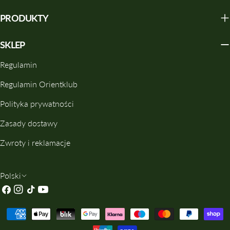
PRODUKTY
SKLEP
Regulamin
Regulamin Orientklub
Polityka prywatności
Zasady dostawy
Zwroty i reklamacje
J
Polski
Facebook
Instagrama
TIK
Youtube
Ę
Tok
Z
Metody
Y
Płatności