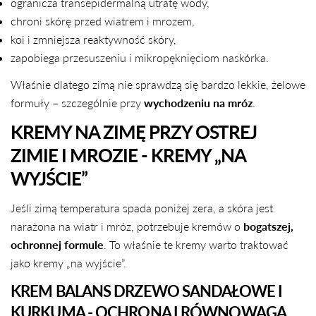
ogranicza transepidermalną utratę wody,
chroni skórę przed wiatrem i mrozem,
koi i zmniejsza reaktywność skóry,
zapobiega przesuszeniu i mikropęknięciom naskórka.
Właśnie dlatego zimą nie sprawdzą się bardzo lekkie, żelowe
formuły – szczególnie przy
wychodzeniu na mróz
.
KREMY NA ZIMĘ PRZY OSTREJ
ZIMIE I MROZIE - KREMY „NA
WYJŚCIE”
Jeśli zimą temperatura spada poniżej zera, a skóra jest
narażona na wiatr i mróz, potrzebuje kremów o
bogatszej,
ochronnej formule
. To właśnie te kremy warto traktować
jako kremy „na wyjście”.
KREM BALANS DRZEWO SANDAŁOWE I
KURKUMA - OCHRONA I RÓWNOWAGA