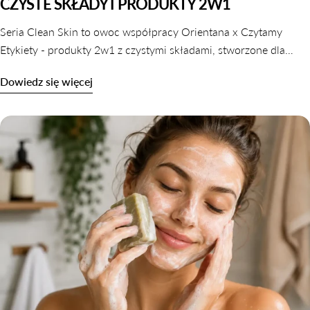
CZYSTE SKŁADY I PRODUKTY 2W1
Seria Clean Skin to owoc współpracy Orientana x Czytamy
Etykiety - produkty 2w1 z czystymi składami, stworzone dla
skóry wrażliwej, odwodnionej i reaktywnej. Dowiedz się,
Dowiedz się więcej
dlaczego oczyszczanie nie musi naruszać komfortu skóry.