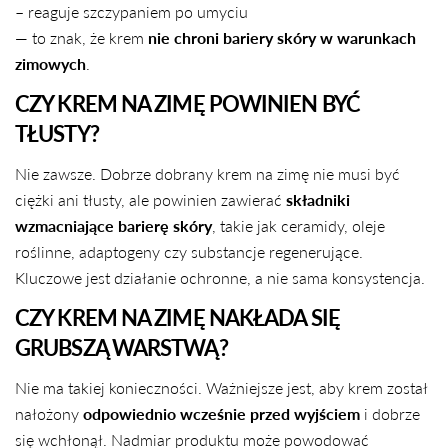
– reaguje szczypaniem po umyciu
— to znak, że krem
nie chroni bariery skóry w warunkach
zimowych
.
CZY KREM NA ZIMĘ POWINIEN BYĆ
TŁUSTY?
UDOSTĘPNIJ TEN ARTYKUŁ
Nie zawsze. Dobrze dobrany krem na zimę nie musi być
Kopiuj
ciężki ani tłusty, ale powinien zawierać
składniki
wzmacniające barierę skóry
, takie jak ceramidy, oleje
Udostępnij
Udostępnij
Przypnij
na
na
na
roślinne, adaptogeny czy substancje regenerujące.
Facebooku
X
Pintereście
Kluczowe jest działanie ochronne, a nie sama konsystencja.
CZY KREM NA ZIMĘ NAKŁADA SIĘ
GRUBSZĄ WARSTWĄ?
Nie ma takiej konieczności. Ważniejsze jest, aby krem został
nałożony
odpowiednio wcześnie przed wyjściem
i dobrze
się wchłonął. Nadmiar produktu może powodować