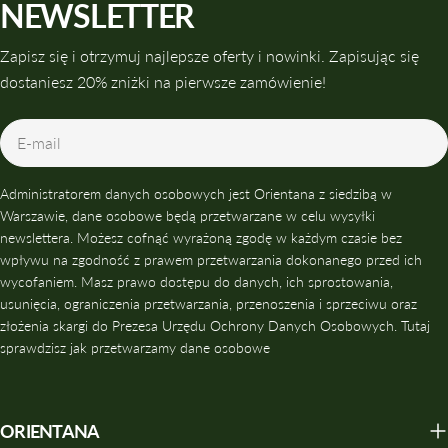
NEWSLETTER
Zapisz się i otrzymuj najlepsze oferty i nowinki. Zapisując się
dostaniesz 20% zniżki na pierwsze zamówienie!
E-
mail
Administratorem danych osobowych jest Orientana z siedzibą w
Warszawie, dane osobowe będą przetwarzane w celu wysyłki
newslettera. Możesz cofnąć wyrażoną zgodę w każdym czasie bez
wpływu na zgodność z prawem przetwarzania dokonanego przed ich
wycofaniem. Masz prawo dostępu do danych, ich sprostowania,
usunięcia, ograniczenia przetwarzania, przenoszenia i sprzeciwu oraz
złożenia skargi do Prezesa Urzędu Ochrony Danych Osobowych. Tutaj
sprawdzisz jak przetwarzamy dane osobowe
ORIENTANA