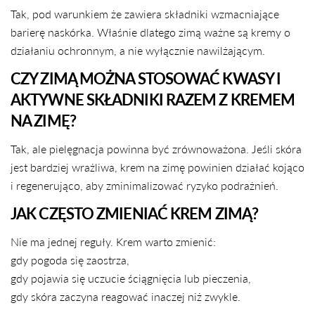
Tak, pod warunkiem że zawiera składniki wzmacniające
barierę naskórka. Właśnie dlatego zimą ważne są kremy o
działaniu ochronnym, a nie wyłącznie nawilżającym.
CZY ZIMĄ MOŻNA STOSOWAĆ KWASY I
AKTYWNE SKŁADNIKI RAZEM Z KREMEM
NA ZIMĘ?
Tak, ale pielęgnacja powinna być zrównoważona. Jeśli skóra
jest bardziej wrażliwa, krem na zimę powinien działać kojąco
i regenerująco, aby zminimalizować ryzyko podrażnień.
JAK CZĘSTO ZMIENIAĆ KREM ZIMĄ?
Nie ma jednej reguły. Krem warto zmienić:
gdy pogoda się zaostrza,
gdy pojawia się uczucie ściągnięcia lub pieczenia,
gdy skóra zaczyna reagować inaczej niż zwykle.