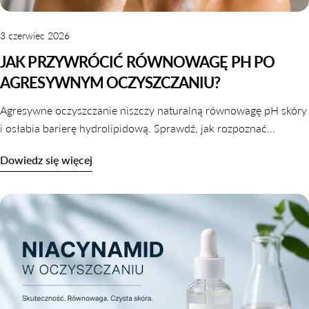
3 czerwiec 2026
JAK PRZYWRÓCIĆ RÓWNOWAGĘ PH PO
AGRESYWNYM OCZYSZCZANIU?
Agresywne oczyszczanie niszczy naturalną równowagę pH skóry
i osłabia barierę hydrolipidową. Sprawdź, jak rozpoznać
zaburzone pH i jak je skutecznie przywrócić krok po kroku.
Dowiedz się więcej