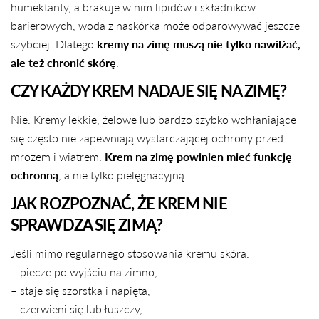
humektanty, a brakuje w nim lipidów i składników
barierowych, woda z naskórka może odparowywać jeszcze
szybciej. Dlatego
kremy na zimę muszą nie tylko nawilżać,
ale też chronić skórę
.
CZY KAŻDY KREM NADAJE SIĘ NA ZIMĘ?
Nie. Kremy lekkie, żelowe lub bardzo szybko wchłaniające
się często nie zapewniają wystarczającej ochrony przed
mrozem i wiatrem.
Krem na zimę powinien mieć funkcję
ochronną
, a nie tylko pielęgnacyjną.
JAK ROZPOZNAĆ, ŻE KREM NIE
SPRAWDZA SIĘ ZIMĄ?
Jeśli mimo regularnego stosowania kremu skóra:
– piecze po wyjściu na zimno,
– staje się szorstka i napięta,
– czerwieni się lub łuszczy,