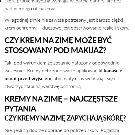
skóra problematyczna wymaga wsparcia bariery, ale bez
nadmiernego obciążenia.
W łagodnej zimie nie zawsze potrzebny jest bardzo ciężki
krem ochronny – kluczowe jest obserwowanie reakcji skóry.
CZY KREM NA ZIMĘ MOŻE BYĆ
STOSOWANY POD MAKIJAŻ?
Tak, pod warunkiem że zostanie nałożony odpowiednio
wcześniej. Kremy ochronne warto aplikować
kilkanaście
minut przed wyjściem
, aby miały czas wchłonąć się i
stworzyć stabilną warstwę ochronną.
KREMY NA ZIMĘ – NAJCZĘSTSZE
PYTANIA
CZY KREMY NA ZIMĘ ZAPYCHAJĄ SKÓRĘ?
Nie, jeśli są dobrze dobrane do potrzeb skóry. Bogatsza