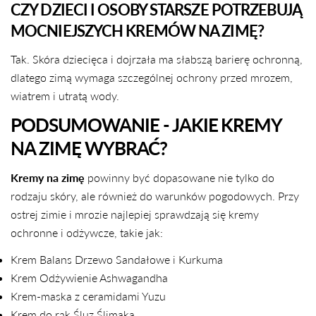
CZY DZIECI I OSOBY STARSZE POTRZEBUJĄ
MOCNIEJSZYCH KREMÓW NA ZIMĘ?
Tak. Skóra dziecięca i dojrzała ma słabszą barierę ochronną,
dlatego zimą wymaga szczególnej ochrony przed mrozem,
wiatrem i utratą wody.
PODSUMOWANIE - JAKIE KREMY
NA ZIMĘ WYBRAĆ?
Kremy na zimę
powinny być dopasowane nie tylko do
rodzaju skóry, ale również do warunków pogodowych. Przy
ostrej zimie i mrozie najlepiej sprawdzają się kremy
ochronne i odżywcze, takie jak:
Krem Balans Drzewo Sandałowe i Kurkuma
Krem Odżywienie Ashwagandha
Krem-maska z ceramidami Yuzu
Krem do rąk Śluz Ślimaka