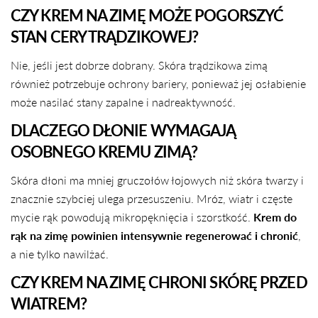
CZY KREM NA ZIMĘ MOŻE POGORSZYĆ
STAN CERY TRĄDZIKOWEJ?
Nie, jeśli jest dobrze dobrany. Skóra trądzikowa zimą
również potrzebuje ochrony bariery, ponieważ jej osłabienie
może nasilać stany zapalne i nadreaktywność.
DLACZEGO DŁONIE WYMAGAJĄ
OSOBNEGO KREMU ZIMĄ?
Skóra dłoni ma mniej gruczołów łojowych niż skóra twarzy i
znacznie szybciej ulega przesuszeniu. Mróz, wiatr i częste
mycie rąk powodują mikropęknięcia i szorstkość.
Krem do
rąk na zimę powinien intensywnie regenerować i chronić
,
a nie tylko nawilżać.
CZY KREM NA ZIMĘ CHRONI SKÓRĘ PRZED
WIATREM?