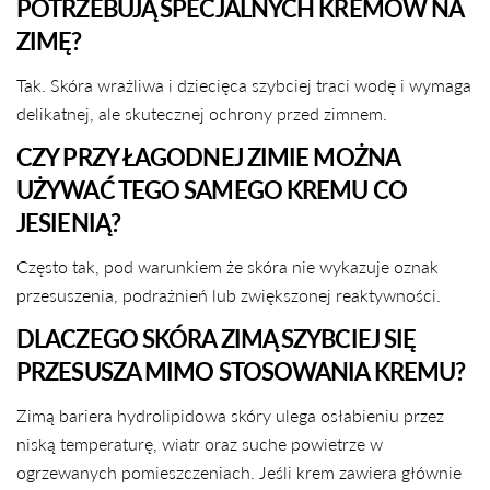
POTRZEBUJĄ SPECJALNYCH KREMÓW NA
ZIMĘ?
Tak. Skóra wrażliwa i dziecięca szybciej traci wodę i wymaga
delikatnej, ale skutecznej ochrony przed zimnem.
CZY PRZY ŁAGODNEJ ZIMIE MOŻNA
UŻYWAĆ TEGO SAMEGO KREMU CO
JESIENIĄ?
Często tak, pod warunkiem że skóra nie wykazuje oznak
przesuszenia, podrażnień lub zwiększonej reaktywności.
DLACZEGO SKÓRA ZIMĄ SZYBCIEJ SIĘ
PRZESUSZA MIMO STOSOWANIA KREMU?
Zimą bariera hydrolipidowa skóry ulega osłabieniu przez
niską temperaturę, wiatr oraz suche powietrze w
ogrzewanych pomieszczeniach. Jeśli krem zawiera głównie