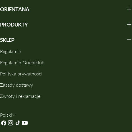
ORIENTANA
PRODUKTY
SKLEP
Regulamin
Regulamin Orientklub
Polityka prywatności
Zasady dostawy
Zwroty i reklamacje
J
Polski
Facebook
Instagrama
TIK
Youtube
Ę
Tok