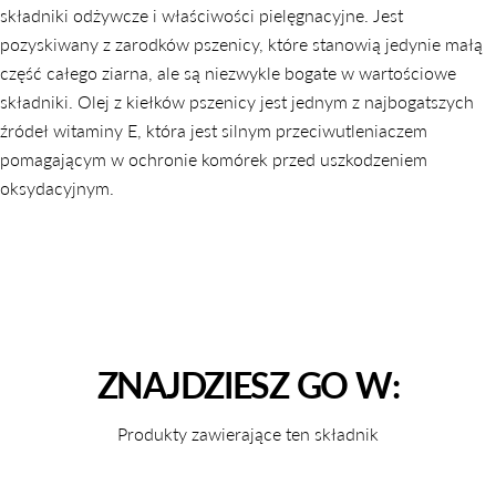
składniki odżywcze i właściwości pielęgnacyjne. Jest
pozyskiwany z zarodków pszenicy, które stanowią jedynie małą
część całego ziarna, ale są niezwykle bogate w wartościowe
składniki. Olej z kiełków pszenicy jest jednym z najbogatszych
źródeł witaminy E, która jest silnym przeciwutleniaczem
pomagającym w ochronie komórek przed uszkodzeniem
oksydacyjnym.
ZNAJDZIESZ GO W:
Produkty zawierające ten składnik