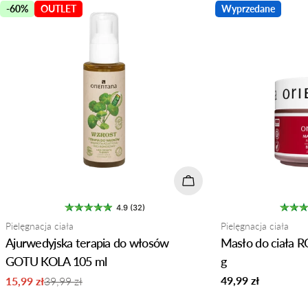
-60%
OUTLET
Wyprzedane
Dodaj do koszyka
4.9 (32)
Typ:
Typ:
Pielęgnacja ciała
Pielęgnacja ciała
Ajurwedyjska terapia do włosów
Masło do ciała
GOTU KOLA 105 ml
g
Normalna
49,99 zł
15,99 zł
39,99 zł
Cena
Normalna
cena
sprzedaży
cena