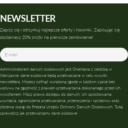
NEWSLETTER
Zapisz się i otrzymuj najlepsze oferty i nowinki. Zapisując się
dostaniesz 20% zniżki na pierwsze zamówienie!
E-
mail
Administratorem danych osobowych jest Orientana z siedzibą w
Warszawie, dane osobowe będą przetwarzane w celu wysyłki
newslettera. Możesz cofnąć wyrażoną zgodę w każdym czasie bez
wpływu na zgodność z prawem przetwarzania dokonanego przed ich
wycofaniem. Masz prawo dostępu do danych, ich sprostowania,
usunięcia, ograniczenia przetwarzania, przenoszenia i sprzeciwu oraz
złożenia skargi do Prezesa Urzędu Ochrony Danych Osobowych. Tutaj
sprawdzisz jak przetwarzamy dane osobowe