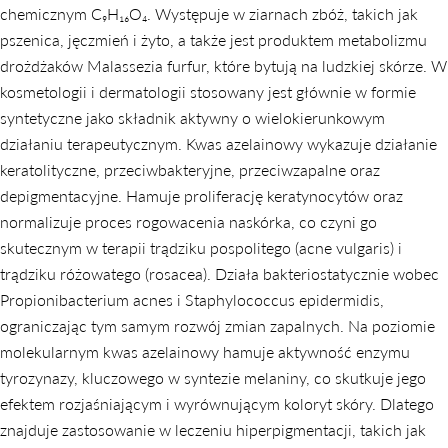
chemicznym C₉H₁₆O₄. Występuje w ziarnach zbóż, takich jak
pszenica, jęczmień i żyto, a także jest produktem metabolizmu
drożdżaków Malassezia furfur, które bytują na ludzkiej skórze. W
kosmetologii i dermatologii stosowany jest głównie w formie
syntetyczne jako składnik aktywny o wielokierunkowym
działaniu terapeutycznym. Kwas azelainowy wykazuje działanie
keratolityczne, przeciwbakteryjne, przeciwzapalne oraz
depigmentacyjne. Hamuje proliferację keratynocytów oraz
normalizuje proces rogowacenia naskórka, co czyni go
skutecznym w terapii trądziku pospolitego (acne vulgaris) i
trądziku różowatego (rosacea). Działa bakteriostatycznie wobec
Propionibacterium acnes i Staphylococcus epidermidis,
ograniczając tym samym rozwój zmian zapalnych. Na poziomie
molekularnym kwas azelainowy hamuje aktywność enzymu
tyrozynazy, kluczowego w syntezie melaniny, co skutkuje jego
efektem rozjaśniającym i wyrównującym koloryt skóry. Dlatego
znajduje zastosowanie w leczeniu hiperpigmentacji, takich jak