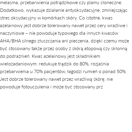
melasma, przebarwienia potrądzikowe czy plamy słoneczne.
Dodatkowo, wykazuje działanie antyoksydacyjne, zmniejszając
stres oksydacyjny w komórkach skóry. Co istotne, kwas
azelainowy jest dobrze tolerowany nawet przez cery wrażliwe i
naczyniowe – nie powoduje typowego dla innych kwasów
AHA/BHA silnego złuszczania ani pieczenia, dzięki czemu może
być stosowany także przez osoby z skórą atopową czy skłonną
do podrażnień. Kwas azelainowy jest składnikiem
wielozadaniowym: redukuje trądzik do 80%, rozjaśnia
przebarwienia u 70% pacjentów, łagodzi rumień o ponad 50%.
Jest dobrze tolerowany nawet przez wrażliwą skórę, nie
powoduje fotouczulenia i może być stosowany prz