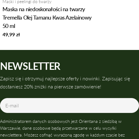
Typ:
Maski i peelingi do twarzy
Maska na niedoskonałości na twarzy
Tremella Olej Tamanu Kwas Azelainowy
50 ml
Normalna
49,99 zł
cena
NEWSLETTER
Zapisz się i otrzymuj najlepsze oferty i nowinki. Zapisując się
dostaniesz 20% zniżki na pierwsze zamówienie!
E-
mail
Administratorem danych osobowych jest Orientana z siedzibą w
Warszawie, dane osobowe będą przetwarzane w celu wysyłki
newslettera. Możesz cofnąć wyrażoną zgodę w każdym czasie bez