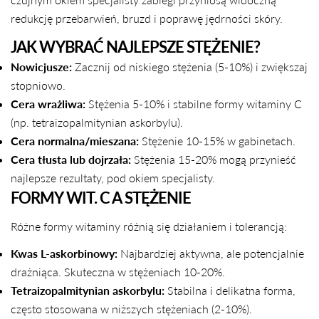
redukcję przebarwień, bruzd i poprawę jędrności skóry.
JAK WYBRAĆ NAJLEPSZE STĘŻENIE?
Nowicjusze:
Zacznij od niskiego stężenia (5-10%) i zwiększaj
stopniowo.
Cera wrażliwa:
Stężenia 5-10% i stabilne formy witaminy C
(np. tetraizopalmitynian askorbylu).
Cera normalna/mieszana:
Stężenie 10-15% w gabinetach.
Cera tłusta lub dojrzała:
Stężenia 15-20% mogą przynieść
najlepsze rezultaty, pod okiem specjalisty.
FORMY WIT. C A STĘŻENIE
Różne formy witaminy różnią się działaniem i tolerancją:
Kwas L-askorbinowy:
Najbardziej aktywna, ale potencjalnie
drażniąca. Skuteczna w stężeniach 10-20%.
Tetraizopalmitynian askorbylu:
Stabilna i delikatna forma,
często stosowana w niższych stężeniach (2-10%).