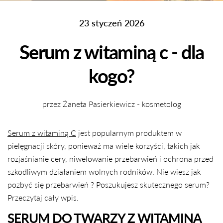
23 styczeń 2026
Serum z witaminą c - dla
kogo?
przez Żaneta Pasierkiewicz - kosmetolog
Serum z witaminą C
jest popularnym produktem w
pielęgnacji skóry, ponieważ ma wiele korzyści, takich jak
rozjaśnianie cery, niwelowanie przebarwień i ochrona przed
szkodliwym działaniem wolnych rodników. Nie wiesz jak
pozbyć się przebarwień ? Poszukujesz skutecznego serum?
Przeczytaj cały wpis.
SERUM DO TWARZY Z WITAMINĄ