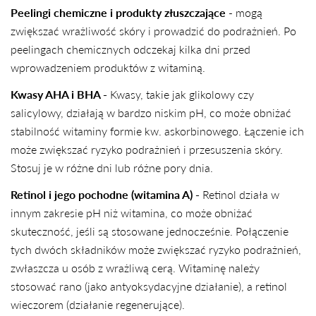
Peelingi chemiczne i produkty złuszczające
- mogą
zwiększać wrażliwość skóry i prowadzić do podrażnień. Po
peelingach chemicznych odczekaj kilka dni przed
wprowadzeniem produktów z witaminą.
Kwasy AHA i BHA -
Kwasy, takie jak glikolowy czy
salicylowy, działają w bardzo niskim pH, co może obniżać
stabilność witaminy formie kw. askorbinowego. Łączenie ich
może zwiększać ryzyko podrażnień i przesuszenia skóry.
Stosuj je w różne dni lub różne pory dnia.
Retinol i jego pochodne (witamina A) -
Retinol działa w
innym zakresie pH niż witamina, co może obniżać
skuteczność, jeśli są stosowane jednocześnie. Połączenie
tych dwóch składników może zwiększać ryzyko podrażnień,
zwłaszcza u osób z wrażliwą cerą. Witaminę należy
stosować rano (jako antyoksydacyjne działanie), a retinol
wieczorem (działanie regenerujące).