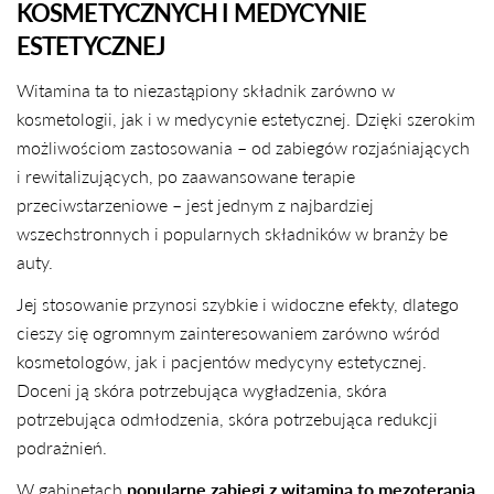
KOSMETYCZNYCH I MEDYCYNIE
ESTETYCZNEJ
Witamina ta to niezastąpiony składnik zarówno w
kosmetologii, jak i w medycynie estetycznej. Dzięki szerokim
możliwościom zastosowania – od zabiegów rozjaśniających
i rewitalizujących, po zaawansowane terapie
przeciwstarzeniowe – jest jednym z najbardziej
wszechstronnych i popularnych składników w branży be
auty.
Jej stosowanie przynosi szybkie i widoczne efekty, dlatego
cieszy się ogromnym zainteresowaniem zarówno wśród
kosmetologów, jak i pacjentów medycyny estetycznej.
Doceni ją skóra potrzebująca wygładzenia, skóra
potrzebująca odmłodzenia, skóra potrzebująca redukcji
podrażnień.
W gabinetach
popularne zabiegi z witaminą to mezoterapia