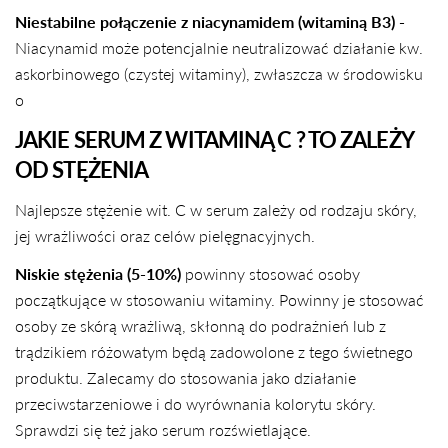
Niestabilne połączenie z niacynamidem (witaminą B3) -
Niacynamid może potencjalnie neutralizować działanie kw.
askorbinowego (czystej witaminy), zwłaszcza w środowisku
o
JAKIE SERUM Z WITAMINĄ C ? TO ZALEŻY
OD STĘŻENIA
Najlepsze stężenie wit. C w serum zależy od rodzaju skóry,
jej wrażliwości oraz celów pielęgnacyjnych.
Niskie stężenia (5-10%)
powinny stosować osoby
początkujące w stosowaniu witaminy. Powinny je stosować
osoby ze skórą wrażliwą, skłonną do podrażnień lub z
trądzikiem różowatym będą zadowolone z tego świetnego
produktu. Zalecamy do stosowania jako działanie
przeciwstarzeniowe i do wyrównania kolorytu skóry.
Sprawdzi się też jako serum rozświetlające.