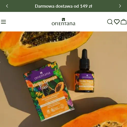
Przejdź
Darmowa dostawa od 149 zł
do
treści
W