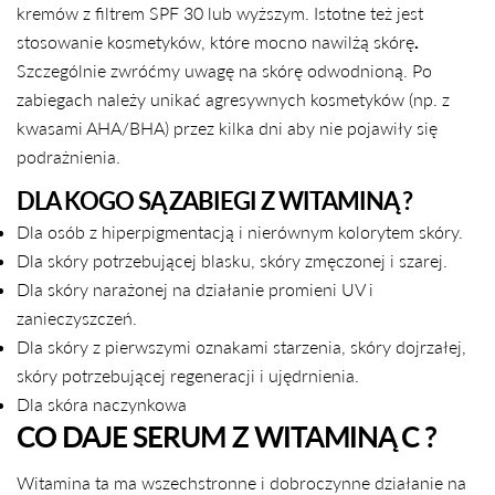
kremów z filtrem SPF 30 lub wyższym. Istotne też jest
stosowanie kosmetyków, które mocno nawilżą skórę
.
Szczególnie zwróćmy uwagę na skórę odwodnioną. Po
zabiegach należy unikać agresywnych kosmetyków (np. z
kwasami AHA/BHA) przez kilka dni aby nie pojawiły się
podrażnienia.
DLA KOGO SĄ ZABIEGI Z WITAMINĄ ?
Dla osób z hiperpigmentacją i nierównym kolorytem skóry.
Dla skóry potrzebującej blasku, skóry zmęczonej i szarej.
Dla skóry narażonej na działanie promieni UV i
zanieczyszczeń.
Dla skóry z pierwszymi oznakami starzenia, skóry dojrzałej,
skóry potrzebującej regeneracji i ujędrnienia.
Dla skóra naczynkowa
CO DAJE SERUM Z WITAMINĄ C ?
Witamina ta ma wszechstronne i dobroczynne działanie na