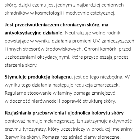
skórę, dzięki czemu jest jednym z najbardziej cenionych
składników w kosmetologii i medycynie estetycznej.
Jest przeciwutleniaczem chroniącym skórę, ma
antyoksydacyjne działanie.
Neutralizuje wolne rodniki
powstające w wyniku działania promieni UV, zanieczyszczeń
i innych stresorów środowiskowych. Chroni komórki przed
uszkodzeniami oksydacyjnymi, które przyspieszają proces
starzenia skóry.
Stymuluje produkcję kolagenu
, jest do tego niezbędna. W
wyniku tego działania następuje redukcja zmarszczek.
Regularne stosowanie witaminy pomaga zmniejszyć
widoczność nierówności i poprawić strukturę skóry.
Rozjaśniania przebarwienia i ujednolica kolorytu skóry
ponieważ hamuje melanogenezę, tzn zatrzymuje aktywność
enzymu tyrozynazy, który uczestniczy w produkcji melaniny
(barwnika skóry). Pomaga rozjaśniać plamy słoneczne,