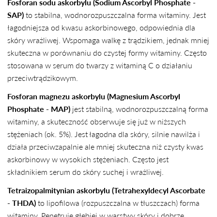
Fosforan sodu askorbylu (Sodium Ascorbyl Phosphate -
SAP)
to stabilna, wodnorozpuszczalna forma witaminy. Jest
łagodniejsza od kwasu askorbinowego, odpowiednia dla
skóry wrażliwej. Wspomaga walkę z trądzikiem, jednak mniej
skuteczna w porównaniu do czystej formy witaminy. Często
stosowana w serum do twarzy z witaminą C o działaniu
przeciwtrądzikowym.
Fosforan magnezu askorbylu (Magnesium Ascorbyl
Phosphate - MAP)
jest stabilną, wodnorozpuszczalną forma
witaminy, a skuteczność obserwuje się już w niższych
stężeniach (ok. 5%). Jest łagodna dla skóry, silnie nawilża i
działa przeciwzapalnie ale mniej skuteczna niż czysty kwas
askorbinowy w wysokich stężeniach. Często jest
składnikiem serum do skóry suchej i wrażliwej.
Tetraizopalmitynian askorbylu (Tetrahexyldecyl Ascorbate
- THDA)
to lipofilowa (rozpuszczalna w tłuszczach) forma
witaminy. Penetruje głębiej w warstwy skóry i dobrze