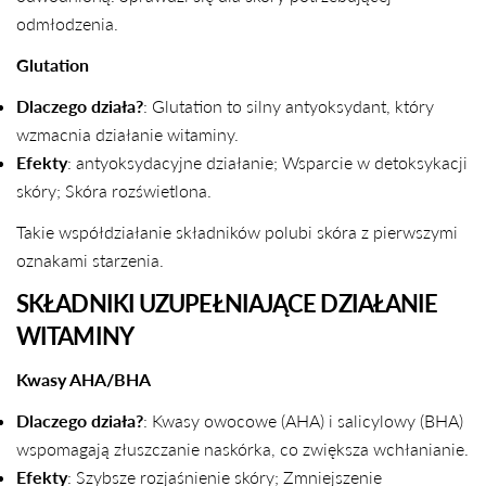
odmłodzenia.
Glutation
Dlaczego działa?
: Glutation to silny antyoksydant, który
wzmacnia działanie witaminy.
Efekty
: antyoksydacyjne działanie; Wsparcie w detoksykacji
skóry; Skóra rozświetlona.
Takie współdziałanie składników polubi skóra z pierwszymi
oznakami starzenia.
SKŁADNIKI UZUPEŁNIAJĄCE DZIAŁANIE
WITAMINY
Kwasy AHA/BHA
Dlaczego działa?
: Kwasy owocowe (AHA) i salicylowy (BHA)
wspomagają złuszczanie naskórka, co zwiększa wchłanianie.
Efekty
: Szybsze rozjaśnienie skóry; Zmniejszenie