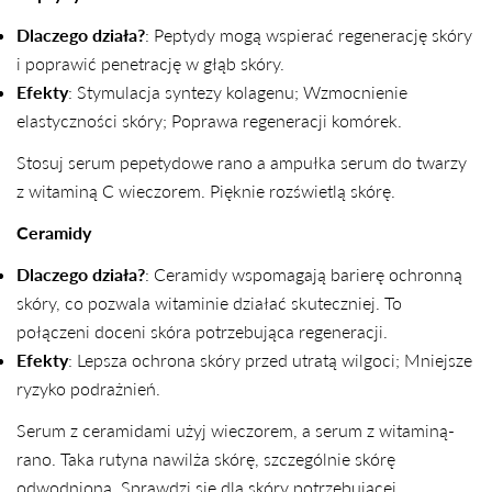
Dlaczego działa?
: Peptydy mogą wspierać regenerację skóry
i poprawić penetrację w głąb skóry.
Efekty
: Stymulacja syntezy kolagenu; Wzmocnienie
elastyczności skóry; Poprawa regeneracji komórek.
Stosuj serum pepetydowe rano a ampułka serum do twarzy
z witaminą C wieczorem. Pięknie rozświetlą skórę.
Ceramidy
Dlaczego działa?
: Ceramidy wspomagają barierę ochronną
skóry, co pozwala witaminie działać skuteczniej. To
połączeni doceni skóra potrzebująca regeneracji.
Efekty
: Lepsza ochrona skóry przed utratą wilgoci; Mniejsze
ryzyko podrażnień.
Serum z ceramidami użyj wieczorem, a serum z witaminą-
rano. Taka rutyna nawilża skórę, szczególnie skórę
odwodnioną. Sprawdzi się dla skóry potrzebującej