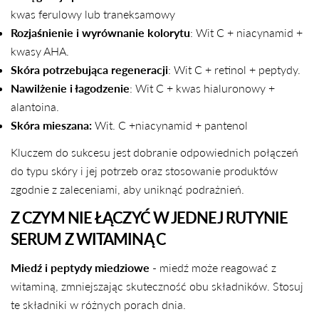
kwas ferulowy lub traneksamowy
Rozjaśnienie i wyrównanie kolorytu
: Wit C + niacynamid +
kwasy AHA.
Skóra potrzebująca regeneracji
: Wit C + retinol + peptydy.
Nawilżenie i łagodzenie
: Wit C + kwas hialuronowy +
alantoina.
Skóra mieszana:
Wit. C +niacynamid + pantenol
Kluczem do sukcesu jest dobranie odpowiednich połączeń
do typu skóry i jej potrzeb oraz stosowanie produktów
zgodnie z zaleceniami, aby uniknąć podrażnień.
Z CZYM NIE ŁĄCZYĆ W JEDNEJ RUTYNIE
SERUM Z WITAMINĄ C
Miedź i peptydy miedziowe
- miedź może reagować z
witaminą, zmniejszając skuteczność obu składników. Stosuj
te składniki w różnych porach dnia.