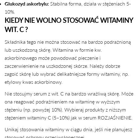
Glukozyd askorbylu:
Stabilna forma, działa w stężeniach 5-
10%.
KIEDY NIE WOLNO STOSOWAĆ WITAMINY
WIT. C ?
Składnika tego nie można stosować na bardzo podrażnioną
lub uszkodzoną skórę. Witamina w formie kw.
askorbinowego może powodować pieczenie i
zaczerwienienie na uszkodzonej skórze. Należy dobrze
zagoić skórę lub wybrać delikatniejsze formy witaminy, np.
etylowy kwas askorbinowy.
Nie stosujmy serum z wit. C na bardzo wrażliwą skórę. Może
ona reagować podrażnieniem na witaminę w wyższym
stężeniu (np. powyżej 10%). Wybieraj produkty z niższym
stężeniem witaminy C (5–10%) jak w serum ROZJAŚNIENIE.
Unikaj stosowania witaminy w ciągu dnia, jeśli nie planujesz
stosować ochrony przeciwsłonecznej.