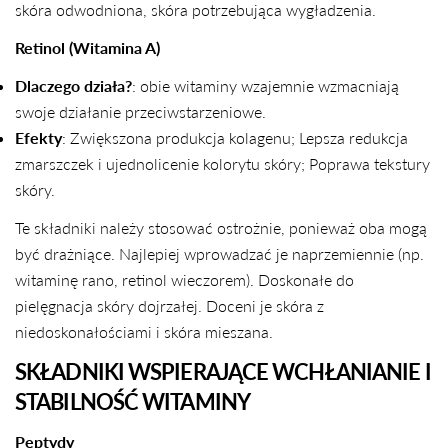
skóra odwodniona, skóra potrzebująca wygładzenia.
Retinol (Witamina A)
Dlaczego działa?
: obie witaminy wzajemnie wzmacniają
swoje działanie przeciwstarzeniowe.
Efekty
: Zwiększona produkcja kolagenu; Lepsza redukcja
zmarszczek i ujednolicenie kolorytu skóry; Poprawa tekstury
skóry.
Te składniki należy stosować ostrożnie, ponieważ oba mogą
być drażniące. Najlepiej wprowadzać je naprzemiennie (np.
witaminę rano, retinol wieczorem). Doskonałe do
pielęgnacja skóry dojrzałej. Doceni je skóra z
niedoskonałościami i skóra mieszana.
SKŁADNIKI WSPIERAJĄCE WCHŁANIANIE I
STABILNOŚĆ WITAMINY
Peptydy