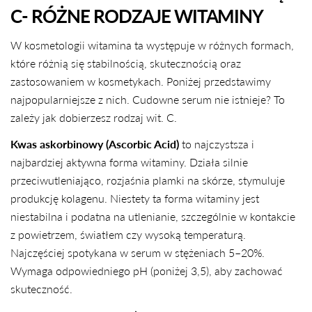
C- RÓŻNE RODZAJE WITAMINY
W kosmetologii witamina ta występuje w różnych formach,
które różnią się stabilnością, skutecznością oraz
zastosowaniem w kosmetykach. Poniżej przedstawimy
najpopularniejsze z nich. Cudowne serum nie istnieje? To
zależy jak dobierzesz rodzaj wit. C.
Kwas askorbinowy (Ascorbic Acid)
to najczystsza i
najbardziej aktywna forma witaminy. Działa silnie
przeciwutleniająco, rozjaśnia plamki na skórze, stymuluje
produkcję kolagenu. Niestety ta forma witaminy jest
niestabilna i podatna na utlenianie, szczególnie w kontakcie
z powietrzem, światłem czy wysoką temperaturą.
Najczęściej spotykana w serum w stężeniach 5–20%.
Wymaga odpowiedniego pH (poniżej 3,5), aby zachować
skuteczność.