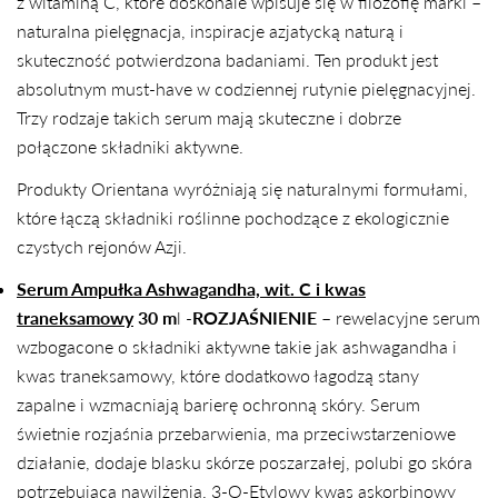
z witaminą C, które doskonale wpisuje się w filozofię marki –
naturalna pielęgnacja, inspiracje azjatycką naturą i
skuteczność potwierdzona badaniami. Ten produkt jest
absolutnym must-have w codziennej rutynie pielęgnacyjnej.
Trzy rodzaje takich serum mają skuteczne i dobrze
połączone składniki aktywne.
Produkty Orientana wyróżniają się naturalnymi formułami,
które łączą składniki roślinne pochodzące z ekologicznie
czystych rejonów Azji.
Serum Ampułka Ashwagandha, wit. C i kwas
traneksamowy
30 m
l -
ROZJAŚNIENIE
– rewelacyjne serum
wzbogacone o składniki aktywne takie jak ashwagandha i
kwas traneksamowy, które dodatkowo łagodzą stany
zapalne i wzmacniają barierę ochronną skóry. Serum
świetnie rozjaśnia przebarwienia, ma przeciwstarzeniowe
działanie, dodaje blasku skórze poszarzałej, polubi go skóra
potrzebująca nawilżenia. 3-O-Etylowy kwas askorbinowy