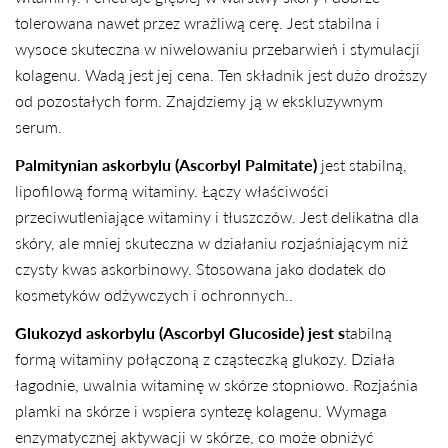
tolerowana nawet przez wrażliwą cerę. Jest stabilna i
wysoce skuteczna w niwelowaniu przebarwień i stymulacji
kolagenu. Wadą jest jej cena. Ten składnik jest dużo droższy
od pozostałych form. Znajdziemy ją w ekskluzywnym
serum.
Palmitynian askorbylu (Ascorbyl Palmitate)
jest stabilną,
lipofilową formą witaminy. Łączy właściwości
przeciwutleniające witaminy i tłuszczów. Jest delikatna dla
skóry, ale mniej skuteczna w działaniu rozjaśniającym niż
czysty kwas askorbinowy. Stosowana jako dodatek do
kosmetyków odżywczych i ochronnych..
Glukozyd askorbylu (Ascorbyl Glucoside) jest s
tabilną
formą witaminy połączoną z cząsteczką glukozy. Działa
łagodnie, uwalnia witaminę w skórze stopniowo. Rozjaśnia
plamki na skórze i wspiera syntezę kolagenu. Wymaga
enzymatycznej aktywacji w skórze, co może obniżyć