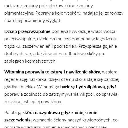
melazmę, zmiany potrądzikowe i inne zmiany
pigmentacyjne. Poprawia koloryt skóry, nadając jej zdrowszy
i bardziej promienny wygląd.
Działa przeciwzapalnie
ponieważ wykazuje właściwości
przeciwzapalne, dzięki czemu jest pomocna w łagodzeniu
trądziku, zaczerwienień i podrażnień. Przyspiesza gojenie
drobnych ran, a także wspiera odbudowę skóry po
zabiegach kosmetycznych.
Witamina poprawia teksturę i nawilżenie skóry,
wspiera
regenerację naskórka, dzięki czemu skóra staje się bardziej
gładka i miękka. Wspomaga
barierę hydrolipidową, gdyż
poprawia zdolność do zatrzymywania wilgoci, co sprawia,
że skóra jest lepiej nawilżona.
Polubi ją
skóra naczynkowa gdyż zmniejszenie
zaczerwienia,
wzmacnia ściany naczyń krwionośnych, co
pomaga w redukcji rumienia i widocznych naczynek.