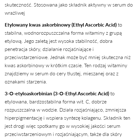
skuteczność. Stosowana jako składnik aktywny w serum do
wrażliwej
Etylowany kwas askorbinowy (Ethyl Ascorbic Acid)
to
stabilna, wodnorozpuszczalna forma witaminy z grupą
etylową. Jego zaletą jest wysoka stabilność, dobra
penetracja skóry, działanie rozjaśniające i
przeciwstarzeniowe. Jednak może być mniej skuteczna niż
kwas askorbinowy w krótkim czasie. Ten rodzaj witaminy
znajdziemy w serum do cery tłustej, mieszanej oraz z
oznakami starzenia.
3-O-etyloaskorbinian (3-O-Ethyl Ascorbic Acid)
to
etylowana, bardzostabilna forma wit. C, dobrze
rozpuszczalna w wodzie. Działa rozjaśniająco, zmniejsza
hiperpigmentację i wspiera syntezę kolagenu. Składnik ten
jest drogi więc spotkamy go w wysokiej jakości serum
przeciwstarzeniowym i rozjaśniającym, także dla skóry