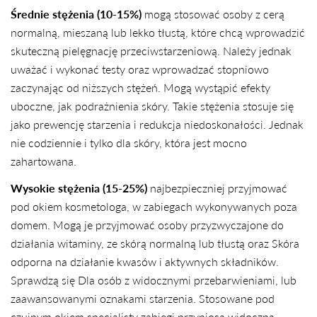
Średnie stężenia (10-15%)
mogą stosować osoby z cerą
normalną, mieszaną lub lekko tłustą, które chcą wprowadzić
skuteczną pielęgnację przeciwstarzeniową. Należy jednak
uważać i wykonać testy oraz wprowadzać stopniowo
zaczynając od niższych stężeń. Mogą wystąpić efekty
uboczne, jak podrażnienia skóry. Takie stężenia stosuje się
jako prewencję starzenia i redukcja niedoskonałości. Jednak
nie codziennie i tylko dla skóry, która jest mocno
zahartowana.
Wysokie stężenia (15-25%)
najbezpieczniej przyjmować
pod okiem kosmetologa, w zabiegach wykonywanych poza
domem. Mogą je przyjmować osoby przyzwyczajone do
działania witaminy, ze skórą normalną lub tłustą oraz Skóra
odporna na działanie kwasów i aktywnych składników.
Sprawdzą się Dla osób z widocznymi przebarwieniami, lub
zaawansowanymi oznakami starzenia. Stosowane pod
czujnym okiem specjalisty zabiegi przyniosą widoczną