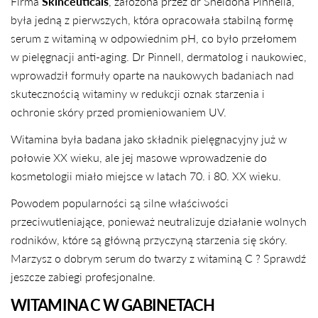
Firma
Skinceuticals
, założona przez dr Sheldona Pinnella,
była jedną z pierwszych, która opracowała stabilną formę
serum z witaminą w odpowiednim pH, co było przełomem
w pielęgnacji anti-aging. Dr Pinnell, dermatolog i naukowiec,
wprowadził formuły oparte na naukowych badaniach nad
skutecznością witaminy w redukcji oznak starzenia i
ochronie skóry przed promieniowaniem UV.
Witamina była badana jako składnik pielęgnacyjny już w
połowie XX wieku, ale jej masowe wprowadzenie do
kosmetologii miało miejsce w latach 70. i 80. XX wieku.
Powodem popularności są silne właściwości
przeciwutleniające, ponieważ neutralizuje działanie wolnych
rodników, które są główną przyczyną starzenia się skóry.
Marzysz o dobrym serum do twarzy z witaminą C ? Sprawdź
jeszcze zabiegi profesjonalne.
WITAMINA C W GABINETACH