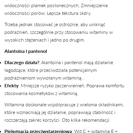
widoczności plamek posłonecznych; Zmniejszenie
widoczności porów; Lepsza tekstura skóry.
Trzeba jednak stosować je ostrożnie, aby uniknąć
podrażnień, szczególnie przy stosowaniu witaminy w
wysokich stężeniach i jedno po drugim.
Alantoina i pantenol
Dlaczego działa?
: Alantoina i pantenol mają działanie
łagodzące, które przeciwdziała potencjalnym
podrażnieniom wywołanym witaminą..
Efekty
: Mniejsze ryzyko zaczerwienień; Poprawa komfortu
stosowania kosmetyków z witaminą.
Witamina doskonale współpracuje z wieloma składnikami,
które wzmacniają jej działanie, poprawiają stabilność i
rozszerzają zakres korzyści. Oto kilka rekomendacji:
Pielęgnacja przeciwstarzeniowa
: Wit C + witamina E +