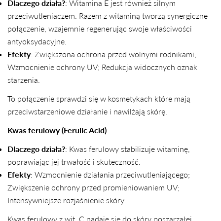
Dlaczego działa?
: Witamina E jest również silnym
przeciwutleniaczem. Razem z witaminą tworzą synergiczne
połączenie, wzajemnie regenerując swoje właściwości
antyoksydacyjne.
Efekty
: Zwiększona ochrona przed wolnymi rodnikami;
Wzmocnienie ochrony UV; Redukcja widocznych oznak
starzenia.
UDOSTĘPNIJ TEN ARTYKUŁ
To połączenie sprawdzi się w kosmetykach które mają
Kopiuj
przeciwstarzeniowe działanie i nawilżają skórę.
Kwas ferulowy (Ferulic Acid)
Udostępnij
Udostępnij
Przypnij
na
na
na
Dlaczego działa?
: Kwas ferulowy stabilizuje witaminę,
Facebooku
X
Pintereście
poprawiając jej trwałość i skuteczność.
Efekty
: Wzmocnienie działania przeciwutleniającego;
Zwiększenie ochrony przed promieniowaniem UV;
Intensywniejsze rozjaśnienie skóry.
Kwas ferulowy z wit. C nadaje się do skóry poszarzałej,