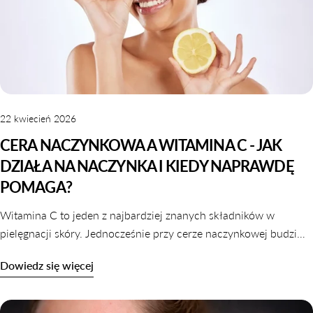
22 kwiecień 2026
CERA NACZYNKOWA A WITAMINA C - JAK
DZIAŁA NA NACZYNKA I KIEDY NAPRAWDĘ
POMAGA?
Witamina C to jeden z najbardziej znanych składników w
pielęgnacji skóry. Jednocześnie przy cerze naczynkowej budzi
sporo wątpliwości. Z jednej strony mówi się o jej działaniu
Dowiedz się więcej
wzmacniającym naczynia krwionośne i redukującym
zaczerwienienia. Z drugiej – wiele osób obawia się podrażnienia.
I słusznie, bo prawda nie jest zero-jedynkowa. Witamina C może