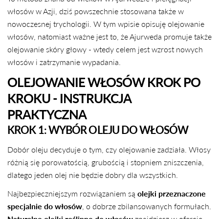
włosów w Azji, dziś powszechnie stosowana także w
nowoczesnej trychologii. W tym wpisie opisuję olejowanie
włosów, natomiast ważne jest to, że Ajurweda promuje także
olejowanie skóry głowy - wtedy celem jest wzrost nowych
włosów i zatrzymanie wypadania.
OLEJOWANIE WŁOSÓW KROK PO
KROKU - INSTRUKCJA
PRAKTYCZNA
KROK 1: WYBÓR OLEJU DO WŁOSÓW
Dobór oleju decyduje o tym, czy olejowanie zadziała. Włosy
różnią się porowatością, grubością i stopniem zniszczenia,
dlatego jeden olej nie będzie dobry dla wszystkich.
Najbezpieczniejszym rozwiązaniem są
olejki przeznaczone
specjalnie do włosów
, o dobrze zbilansowanych formułach.
Naturalne olejki roślinne do włosów
znajdziesz w ofercie