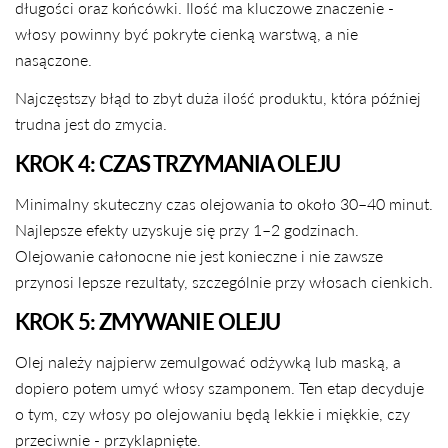
długości oraz końcówki. Ilość ma kluczowe znaczenie -
włosy powinny być pokryte cienką warstwą, a nie
nasączone.
Najczęstszy błąd to zbyt duża ilość produktu, która później
trudna jest do zmycia.
KROK 4: CZAS TRZYMANIA OLEJU
Minimalny skuteczny czas olejowania to około 30–40 minut.
Najlepsze efekty uzyskuje się przy 1–2 godzinach.
Olejowanie całonocne nie jest konieczne i nie zawsze
przynosi lepsze rezultaty, szczególnie przy włosach cienkich.
KROK 5: ZMYWANIE OLEJU
Olej należy najpierw zemulgować odżywką lub maską, a
dopiero potem umyć włosy szamponem. Ten etap decyduje
o tym, czy włosy po olejowaniu będą lekkie i miękkie, czy
przeciwnie - przyklapnięte.