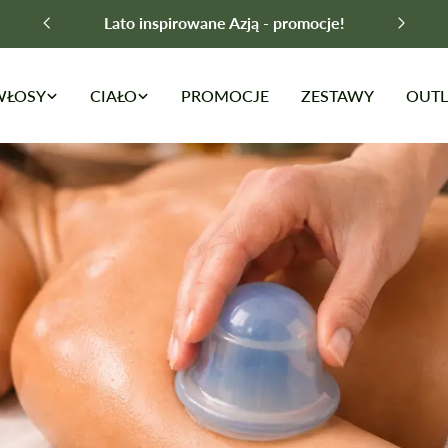
Darmowa dostawa od 149 zł
WŁOSY
CIAŁO
PROMOCJE
ZESTAWY
OUTL