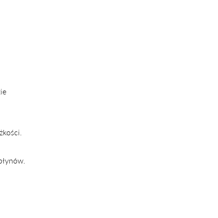
ie
żkości.
 płynów.