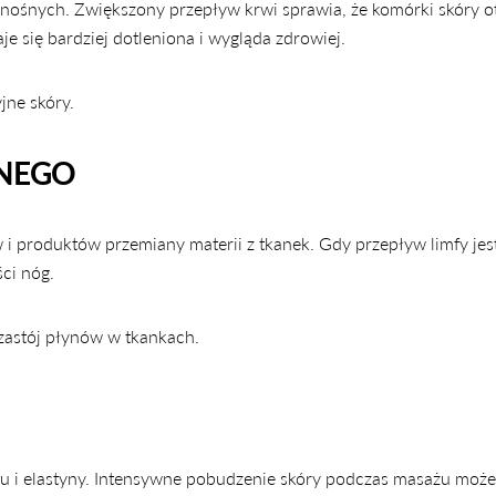
nośnych. Zwiększony przepływ krwi sprawia, że komórki skóry o
je się bardziej dotleniona i wygląda zdrowiej.
jne skóry.
ZNEGO
 produktów przemiany materii z tkanek. Gdy przepływ limfy jes
ci nóg.
zastój płynów w tkankach.
UDOSTĘPNIJ TEN ARTYKUŁ
nu i elastyny. Intensywne pobudzenie skóry podczas masażu może
Kopiuj