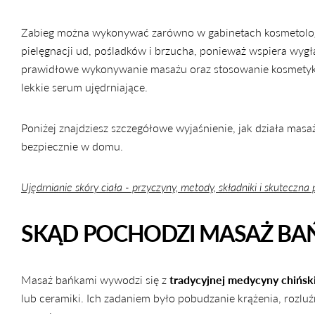
Zabieg można wykonywać zarówno w gabinetach kosmetologic
pielęgnacji ud, pośladków i brzucha, ponieważ wspiera wygła
prawidłowe wykonywanie masażu oraz stosowanie kosmetyków
lekkie serum ujędrniające.
Poniżej znajdziesz szczegółowe wyjaśnienie, jak działa masa
bezpiecznie w domu.
Ujędrnianie skóry ciała - przyczyny, metody, składniki i skuteczna 
SKĄD POCHODZI MASAŻ BA
Masaż bańkami wywodzi się z
tradycyjnej medycyny chiński
lub ceramiki. Ich zadaniem było pobudzanie krążenia, rozlu