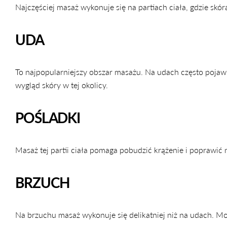
Najczęściej masaż wykonuje się na partiach ciała, gdzie skór
UDA
To najpopularniejszy obszar masażu. Na udach często pojawi
wygląd skóry w tej okolicy.
POŚLADKI
Masaż tej partii ciała pomaga pobudzić krążenie i poprawić n
BRZUCH
Na brzuchu masaż wykonuje się delikatniej niż na udach. Moż