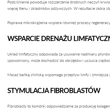
Podciśnienie powoduje rozszerzenie drobnych naczyń krwio
więcej tlenu i składników odżywczych. W rezultacie skóra sta
Poprawa mikrokrążenia wspiera również procesy regeneracy
WSPARCIE DRENAŻU LIMFATYC
Układ limfatyczny odpowiada za usuwanie nadmiaru płynów i
spowolniony, może dochodzić do obrzęków i uczucia ciężkoś
Masaż bańką chińską wspomaga przepływ limfy i zmniejsza 
STYMULACJA FIBROBLASTÓW
Fibroblasty to komórki odpowiedzialne za produkcję kolage