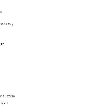
 w
sażu czy
 go
sa, szkła
jnych