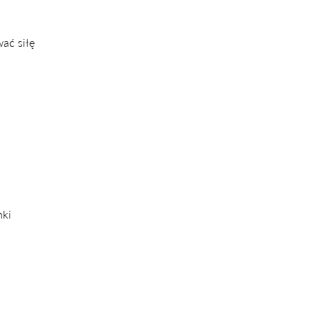
ać siłę
nki