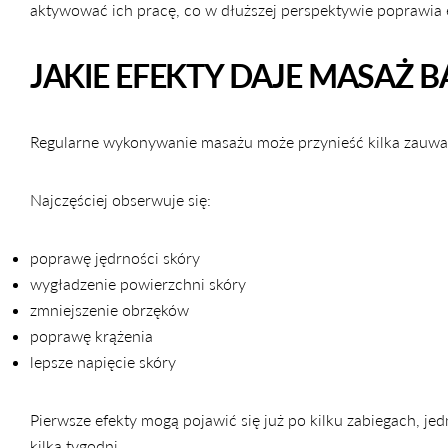
aktywować ich pracę, co w dłuższej perspektywie poprawia e
JAKIE EFEKTY DAJE MASAŻ 
Regularne wykonywanie masażu może przynieść kilka zauważ
Najczęściej obserwuje się:
poprawę jędrności skóry
wygładzenie powierzchni skóry
zmniejszenie obrzęków
poprawę krążenia
lepsze napięcie skóry
Pierwsze efekty mogą pojawić się już po kilku zabiegach, je
kilka tygodni.