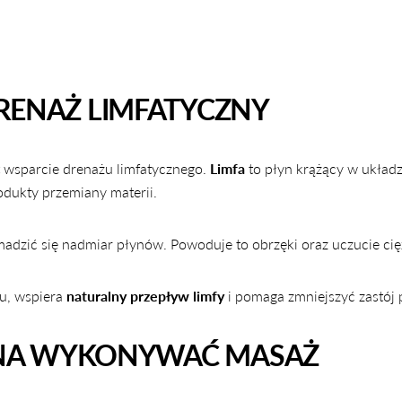
RENAŻ LIMFATYCZNY
 wsparcie drenażu limfatycznego.
Limfa
to płyn krążący w układz
dukty przemiany materii.
madzić się nadmiar płynów. Powoduje to obrzęki oraz uczucie cię
u, wspiera
naturalny przepływ limfy
i pomaga zmniejszyć zastój
OŻNA WYKONYWAĆ MASAŻ