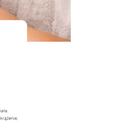
iała.
krążenie,