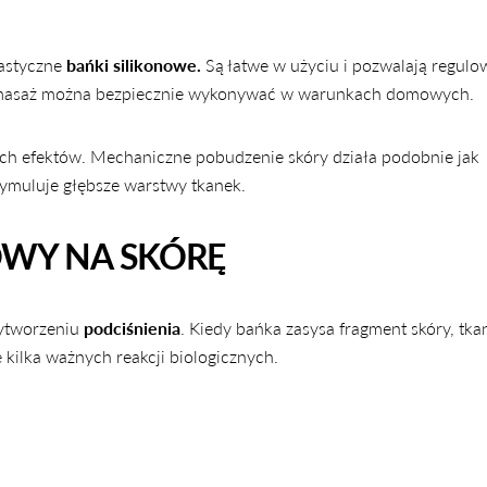
lastyczne
bańki silikonowe.
Są łatwe w użyciu i pozwalają regulow
emu masaż można bezpiecznie wykonywać w warunkach domowych.
nych efektów. Mechaniczne pobudzenie skóry działa podobnie jak
ymuluje głębsze warstwy tkanek.
OWY NA SKÓRĘ
wytworzeniu
podciśnienia
. Kiedy bańka zasysa fragment skóry, tka
 kilka ważnych reakcji biologicznych.