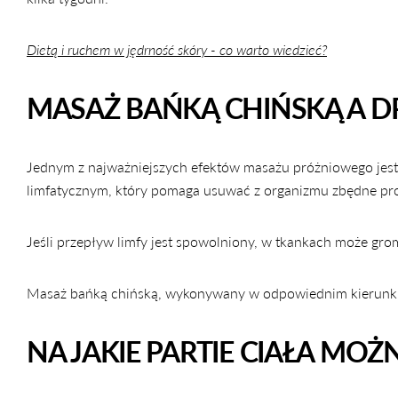
Dietą i ruchem w jędrność skóry - co warto wiedzieć?
MASAŻ BAŃKĄ CHIŃSKĄ A D
Jednym z najważniejszych efektów masażu próżniowego jest
limfatycznym, który pomaga usuwać z organizmu zbędne pro
Jeśli przepływ limfy jest spowolniony, w tkankach może gro
Masaż bańką chińską, wykonywany w odpowiednim kierunk
NA JAKIE PARTIE CIAŁA M