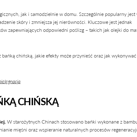
znych, jak i samodzielnie w domu. Szczególnie popularny jest
dzenie skóry i zmniejsza jej nierówności. Kluczowe jest jednak
 zapewniających odpowiedni poślizg – takich jak olejki do ma
ż bańką chińską, jakie efekty może przynieść oraz jak wykonywać
pielęgnacja
ŃKĄ CHIŃSKĄ
ej.
W starożytnych Chinach stosowano bańki wykonane z bambu
źnianie mięśni oraz wspieranie naturalnych procesów regeneracy