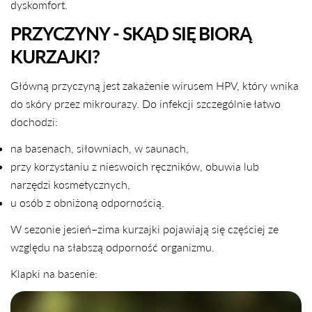
dyskomfort.
PRZYCZYNY - SKĄD SIĘ BIORĄ
KURZAJKI?
Główną przyczyną jest zakażenie wirusem HPV, który wnika
do skóry przez mikrourazy. Do infekcji szczególnie łatwo
dochodzi:
na basenach, siłowniach, w saunach,
przy korzystaniu z nieswoich ręczników, obuwia lub
narzędzi kosmetycznych,
u osób z obniżoną odpornością.
W sezonie jesień–zima kurzajki pojawiają się częściej ze
względu na słabszą odporność organizmu.
Klapki na basenie: