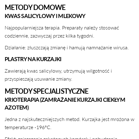
METODY DOMOWE
KWAS SALICYLOWY I MLEKOWY
Najpopularniejsza terapia. Preparaty należy stosować
codziennie, zazwyczaj przez kilka tygodni.
Działanie: złuszczają zmianę i hamują namnażanie wirusa.
PLASTRY NA KURZAJKI
Zawierają kwas salicylowy, utrzymują wilgotność i
przyspieszają usuwanie zmiany.
METODY SPECJALISTYCZNE
KRIOTERAPIA (ZAMRAŻANIE KURZAJKI CIEKŁYM
AZOTEM)
Jedna z najskuteczniejszych metod. Kurzajka jest mrożona w
temperaturze -196°C.
Efekt: zniszczenie zakażonych komórek i pobudzenie