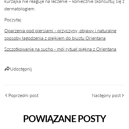
kurzajka nie reaguje na leczenie – koniecznie skonsultuj się z
dermatologiem.
Poczytaj:
Oparzenia pod piersiami - przyczyny, objawy i naturalne
sposoby łagodzenia z olejkiem do biustu Orientana
Szczotkowanie na sucho - mój rytuał piękna z Orientana
Udostępnij
Poprzedni post
Następny post
POWIĄZANE POSTY