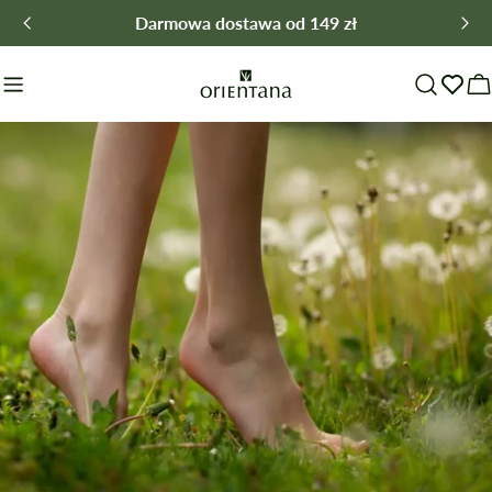
Przejdź
Darmowa dostawa od 149 zł
do
treści
W