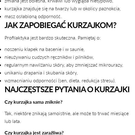
zmiana jest bolesna, krwawi lub wygląda nietypowo,
kurzajka znajduje się na twarzy lub w okolicy paznokcia,
masz osłabioną odporność.
JAK ZAPOBIEGAĆ KURZAJKOM?
Profilaktyka jest bardzo skuteczna. Pamiętaj o:
noszeniu klapek na basenie i w saunie,
nieużywaniu cudzych ręczników i pilników,
UDOSTĘPNIJ TEN ARTYKUŁ
regularnym nawilżaniu skóry, aby zmniejszać mikrourazy,
Kopiuj
unikaniu drapania i skubania skóry,
wzmacnianiu odporności (sen, dieta, redukcja stresu).
Udostępnij
Udostępnij
Przypnij
NAJCZĘSTSZE PYTANIA O KURZAJKI
na
na
na
Facebooku
X
Pintereście
Czy kurzajka sama zniknie?
Tak, niektóre znikają samoistnie, ale może to trwać miesiące
lub lata.
Czy kurzajka jest zaraźliwa?