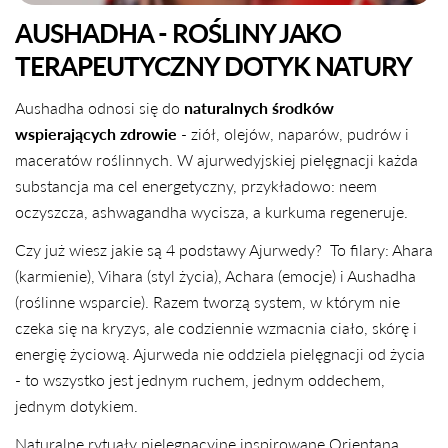
AUSHADHA - ROŚLINY JAKO
TERAPEUTYCZNY DOTYK NATURY
Aushadha odnosi się do
naturalnych środków
wspierających zdrowie
- ziół, olejów, naparów, pudrów i
maceratów roślinnych. W ajurwedyjskiej pielęgnacji każda
substancja ma cel energetyczny, przykładowo: neem
oczyszcza, ashwagandha wycisza, a kurkuma regeneruje.
Czy już wiesz jakie są 4 podstawy Ajurwedy? To filary: Ahara
(karmienie), Vihara (styl życia), Achara (emocje) i Aushadha
(roślinne wsparcie). Razem tworzą system, w którym nie
czeka się na kryzys, ale codziennie wzmacnia ciało, skórę i
energię życiową. Ajurweda nie oddziela pielęgnacji od życia
- to wszystko jest jednym ruchem, jednym oddechem,
jednym dotykiem.
UDOSTĘPNIJ TEN ARTYKUŁ
Naturalne rytuały pielęgnacyjne inspirowane Orientaną