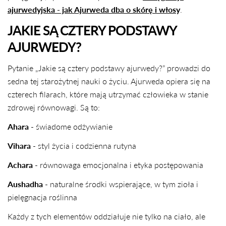
ajurwedyjska - jak Ajurweda dba o skórę i włos
y
.
JAKIE SĄ CZTERY PODSTAWY
AJURWEDY?
Pytanie „Jakie są cztery podstawy ajurwedy?” prowadzi do
sedna tej starożytnej nauki o życiu. Ajurweda opiera się na
czterech filarach, które mają utrzymać człowieka w stanie
zdrowej równowagi. Są to:
Ahara
- świadome odżywianie
Vihara
- styl życia i codzienna rutyna
Achara
- równowaga emocjonalna i etyka postępowania
Aushadha
- naturalne środki wspierające, w tym zioła i
pielęgnacja roślinna
Każdy z tych elementów oddziałuje nie tylko na ciało, ale