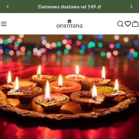
Przejdź
Darmowa dostawa od 149 zł
do
treści
W