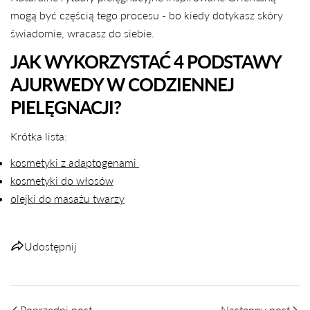
Kopiuj
mogą być częścią tego procesu - bo kiedy dotykasz skóry
świadomie, wracasz do siebie.
Udostępnij
Udostępnij
Przypnij
na
na
na
JAK WYKORZYSTAĆ 4 PODSTAWY
Facebooku
X
Pintereście
AJURWEDY W CODZIENNEJ
PIELĘGNACJI?
Krótka lista:
kosmetyki z adaptogenami
kosmetyki do włosów
olejki do masażu twarzy
Udostępnij
Poprzedni post
Następny post