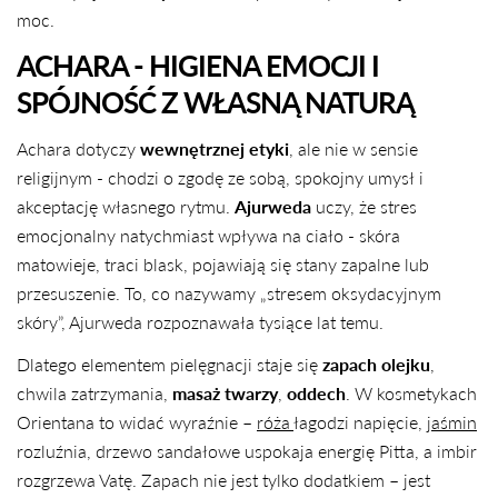
moc.
ACHARA - HIGIENA EMOCJI I
SPÓJNOŚĆ Z WŁASNĄ NATURĄ
Achara dotyczy
wewnętrznej etyki
, ale nie w sensie
religijnym - chodzi o zgodę ze sobą, spokojny umysł i
akceptację własnego rytmu.
Ajurweda
uczy, że stres
emocjonalny natychmiast wpływa na ciało - skóra
matowieje, traci blask, pojawiają się stany zapalne lub
przesuszenie. To, co nazywamy „stresem oksydacyjnym
skóry”, Ajurweda rozpoznawała tysiące lat temu.
Dlatego elementem pielęgnacji staje się
zapach olejku
,
chwila zatrzymania,
masaż twarzy
,
oddech
. W kosmetykach
Orientana to widać wyraźnie –
róża
łagodzi napięcie,
jaśmin
rozluźnia, drzewo sandałowe uspokaja energię Pitta, a imbir
rozgrzewa Vatę. Zapach nie jest tylko dodatkiem – jest