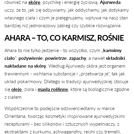
również na
skórę
, psychikę i energię życiową.
Ajurweda
uczy, że to, jak się odżywiamy, jak oddychamy, jak dotykamy
własnego ciała i czym je pielęgnujemy, wpływa na nasz stan
bardziej niż jednorazowy zabieg czy szybkie rozwiązanie.
AHARA – TO, CO KARMISZ, ROŚNIE
Ahara to nie tylko jedzenie - to wszystko, czym „
karmimy
ciało
”:
pożywienie
,
powietrze
,
zapachy
, a nawet
składniki
nakładane na skórę
. Według Ajurwedy skóra jest organem
trawiennym - wchłania substancje i „przetwarza je”, tak jak
układ pokarmowy. Dlatego w tradycji ajurwedyjskiej stosuje
się
oleje
, zioła i
masła roślinne
, które są biologicznie zgodne
z ciałem.
Współcześnie to podejście odzwierciedlamy w marce
Orientana, tworząc kosmetyki inspirowane ajurwedyjskimi
recepturami - bez silikonów i sztucznych wypełniaczy, z
ekstraktami z kurkumy, ashwagandhy, reishi czy tremelli,