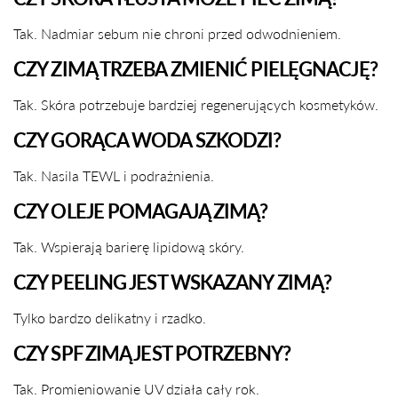
Tak. Nadmiar sebum nie chroni przed odwodnieniem.
CZY ZIMĄ TRZEBA ZMIENIĆ PIELĘGNACJĘ?
Tak. Skóra potrzebuje bardziej regenerujących kosmetyków.
CZY GORĄCA WODA SZKODZI?
Tak. Nasila TEWL i podrażnienia.
CZY OLEJE POMAGAJĄ ZIMĄ?
Tak. Wspierają barierę lipidową skóry.
CZY PEELING JEST WSKAZANY ZIMĄ?
Tylko bardzo delikatny i rzadko.
CZY SPF ZIMĄ JEST POTRZEBNY?
Tak. Promieniowanie UV działa cały rok.