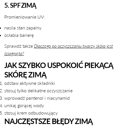
5. SPF ZIMĄ
Promieniowanie UV:
nasila stan zapalny
osłabia barierę
Sprawdź także
Dlaczego po oczyszczaniu twarzy skóra jest
ściągnięta?
JAK SZYBKO USPOKOIĆ PIEKĄCĄ
SKÓRĘ ZIMĄ
odstaw aktywne składniki
stosuj tylko delikatne oczyszczanie
wprowadź pantenol i niacynamid
unikaj gorącej wody
stosuj krem odbudowujący
NAJCZĘSTSZE BŁĘDY ZIMĄ