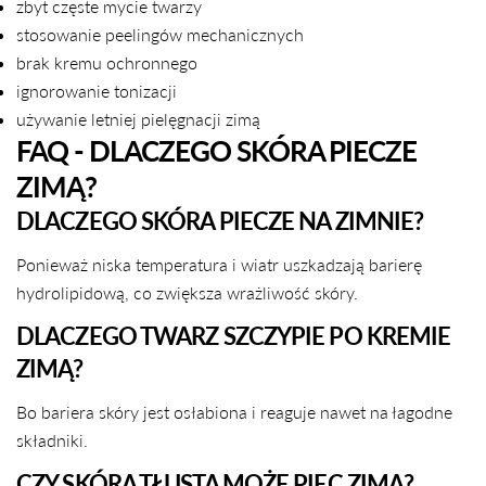
zbyt częste mycie twarzy
stosowanie peelingów mechanicznych
brak kremu ochronnego
ignorowanie tonizacji
używanie letniej pielęgnacji zimą
FAQ - DLACZEGO SKÓRA PIECZE
ZIMĄ?
DLACZEGO SKÓRA PIECZE NA ZIMNIE?
Ponieważ niska temperatura i wiatr uszkadzają barierę
hydrolipidową, co zwiększa wrażliwość skóry.
DLACZEGO TWARZ SZCZYPIE PO KREMIE
ZIMĄ?
Bo bariera skóry jest osłabiona i reaguje nawet na łagodne
składniki.
CZY SKÓRA TŁUSTA MOŻE PIEC ZIMĄ?