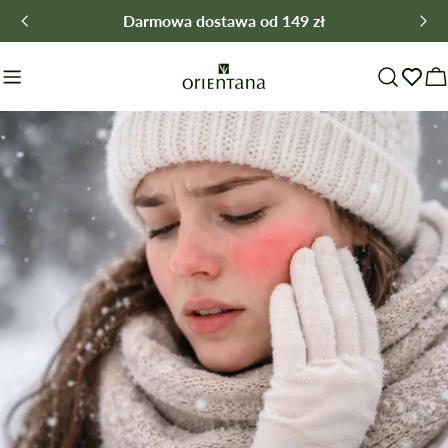
Przejdź
Darmowa dostawa od 149 zł
do
treści
W