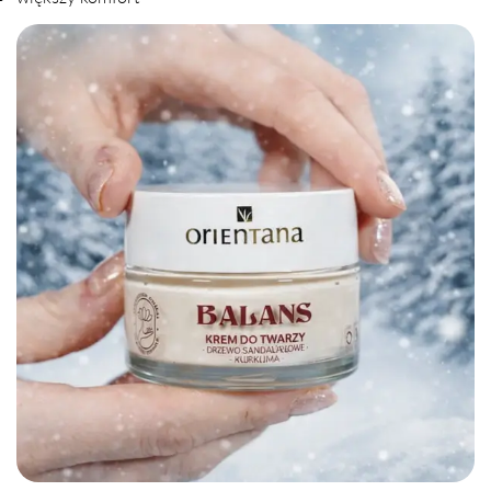
na
na
na
Facebooku
X
Pintereście