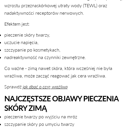
wzrostu przeznaskórkowej utraty wody (TEWL) oraz
nadaktywności receptorów nerwowych.
Efektem jest:
pieczenie skóry twarzy,
uczucie napięcia,
szczypanie po kosmetykach,
nadreaktywność na czynniki zewnętrzne.
Co ważne - zimą nawet skóra, która wcześniej nie była
wrażliwa, może zacząć reagować jak cera wrażliwa.
Sprawdź
jak dbać o cerę wrażliwą
NAJCZĘSTSZE OBJAWY PIECZENIA
SKÓRY ZIMĄ
pieczenie twarzy po wyjściu na mróz
szczypanie skóry po umyciu twarzy