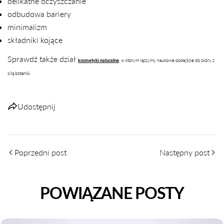
delikatne oczyszczanie
odbudowa bariery
minimalizm
składniki kojące
Sprawdź także dział
kosmetyki naturalne
,
w którym łączymy naukowe podejście do skóry z
siłą botaniki.
Udostępnij
Poprzedni post
Następny post
POWIĄZANE POSTY