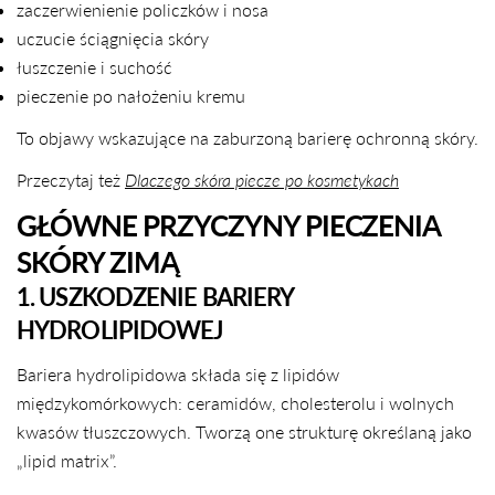
zaczerwienienie policzków i nosa
uczucie ściągnięcia skóry
łuszczenie i suchość
pieczenie po nałożeniu kremu
To objawy wskazujące na zaburzoną barierę ochronną skóry.
Przeczytaj też
Dlaczego skóra piecze po kosmetykach
GŁÓWNE PRZYCZYNY PIECZENIA
SKÓRY ZIMĄ
1. USZKODZENIE BARIERY
HYDROLIPIDOWEJ
Bariera hydrolipidowa składa się z lipidów
międzykomórkowych: ceramidów, cholesterolu i wolnych
kwasów tłuszczowych. Tworzą one strukturę określaną jako
„lipid matrix”.