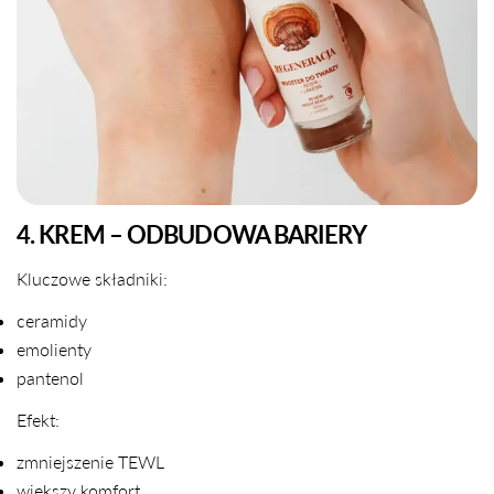
4. KREM – ODBUDOWA BARIERY
Kluczowe składniki:
ceramidy
emolienty
pantenol
UDOSTĘPNIJ TEN ARTYKUŁ
Efekt:
Kopiuj
zmniejszenie TEWL
Udostępnij
Udostępnij
Przypnij
większy komfort