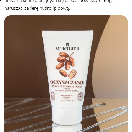
unikanie silnie pieniących się preparatów, które mogą
naruszać barierę hydrolipidową.