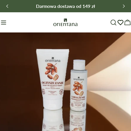
Przejdź
Darmowa dostawa od 149 zł
do
treści
W