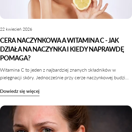
22 kwiecień 2026
CERA NACZYNKOWA A WITAMINA C - JAK
DZIAŁA NA NACZYNKA I KIEDY NAPRAWDĘ
POMAGA?
Witamina C to jeden z najbardziej znanych składników w
pielęgnacji skóry. Jednocześnie przy cerze naczynkowej budzi
sporo wątpliwości. Z jednej strony mówi się o jej działaniu
Dowiedz się więcej
wzmacniającym naczynia krwionośne i redukującym
zaczerwienienia. Z drugiej – wiele osób obawia się podrażnienia.
I słusznie, bo prawda nie jest zero-jedynkowa. Witamina C może
być jednym z najlepszych składników wspierających cerę
naczynkową – ale tylko wtedy, gdy jest dobrze dobrana i
stosowana świadomie. W przeciwnym razie może pogłębić