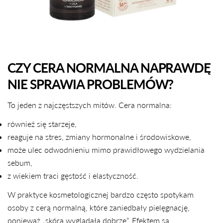
CZY CERA NORMALNA NAPRAWDĘ
NIE SPRAWIA PROBLEMÓW?
To jeden z najczęstszych mitów. Cera normalna:
również się starzeje,
reaguje na stres, zmiany hormonalne i środowiskowe,
może ulec odwodnieniu mimo prawidłowego wydzielania
sebum,
z wiekiem traci gęstość i elastyczność.
W praktyce kosmetologicznej bardzo często spotykam
osoby z cerą normalną, które zaniedbały pielęgnację,
ponieważ „skóra wyglądała dobrze”. Efektem są