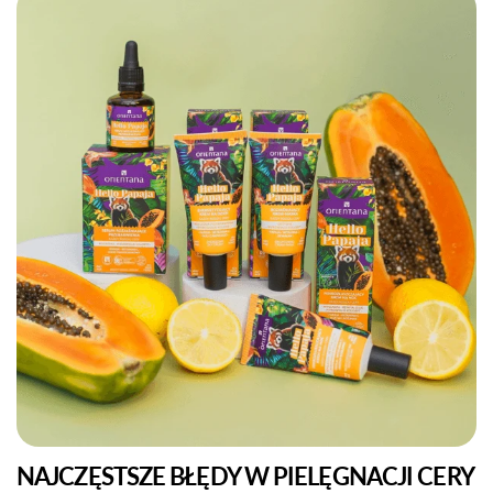
UDOSTĘPNIJ TEN ARTYKUŁ
Kopiuj
Udostępnij
Udostępnij
Przypnij
na
na
na
Facebooku
X
Pintereście
NAJCZĘSTSZE BŁĘDY W PIELĘGNACJI CERY