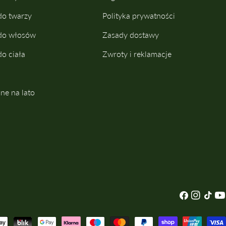
do twarzy
Polityka prywatności
do włosów
Zasady dostawy
do ciała
Zwroty i reklamacje
e na lato
Facebook
Instagram
TIK
You
Tok