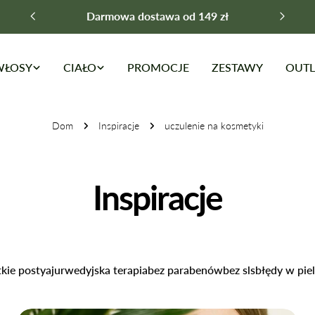
Darmowa dostawa od 149 zł
WŁOSY
CIAŁO
PROMOCJE
ZESTAWY
OUTL
Dom
Inspiracje
uczulenie na kosmetyki
Inspiracje
kie posty
ajurwedyjska terapia
bez parabenów
bez sls
błędy w piel