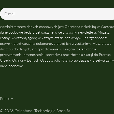
E-
mail
Administratorem danych osobowych jest Orientana z siedzibą w Warszaw
dane osobowe będą przetwarzane w celu wysyłki newslettera. Możesz
cofnąć wyrażoną zgodę w każdym czasie bez wpływu na zgodność z
prawem przetwarzania dokonanego przed ich wycofaniem. Masz prawo
dostępu do danych, ich sprostowania, usunięcia, ograniczenia
przetwarzania, przenoszenia i sprzeciwu oraz złożenia skargi do Prezesa
Urzędu Ochrony Danych Osobowych. Tutaj sprawdzisz jak przetwarzamy
dane osobowe
J
Polski
Ę
© 2026
Orientana
.
Technologia Shopify