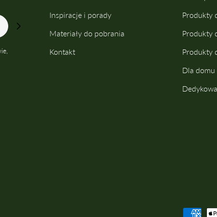
kosmetyki naturalne mogą powodować uczulenie? Tak.
Inspiracje i porady
Produkty 
Mimo że kosmetyki naturalne kojarzą się z delikatnością i
Materiały do pobrania
Produkty 
bezpieczeństwem, niektóre zawarte w nich składniki mają
potencjał alergizujący. Wynika to z faktu, że wiele
ie,
Kontakt
Produkty 
naturalnych substancji jest bogatych w związki
Dla domu
chemiczne o silnym działaniu biologicznym – to właśnie
dzięki nim rośliny wykazują określone korzyści
Dedykowan
pielęgnacyjne. Te same substancje mogą jednak u części
osób wywoływać reakcję alergiczną lub podrażnienie.Do
najczęstszych naturalnych alergenów należą m.in.: Oleje
eteryczne (np. z lawendy, drzewa herbacianego,
cytrusów) – mogą powodować podrażnienia i
fotouczulenia. Ekstrakty roślinne (np. rumianku, nagietka,
aloesu) – zawierają bioaktywne związki, które wrażliwa
skóra może traktować jak „intruzów”. Naturalne
konserwanty (np. alkohol benzylowy, kwas benzoesowy)
– choć pochodzenia roślinnego, mogą być drażniące.
Metody