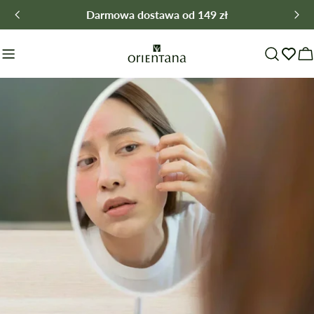
Przejdź
Darmowa dostawa od 149 zł
do
treści
W