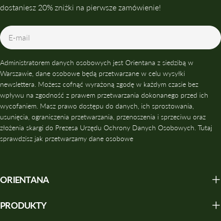
dostaniesz 20% zniżki na pierwsze zamówienie!
E-
mail
Administratorem danych osobowych jest Orientana z siedzibą w
Warszawie, dane osobowe będą przetwarzane w celu wysyłki
newslettera. Możesz cofnąć wyrażoną zgodę w każdym czasie bez
wpływu na zgodność z prawem przetwarzania dokonanego przed ich
wycofaniem. Masz prawo dostępu do danych, ich sprostowania,
usunięcia, ograniczenia przetwarzania, przenoszenia i sprzeciwu oraz
złożenia skargi do Prezesa Urzędu Ochrony Danych Osobowych. Tutaj
sprawdzisz jak przetwarzamy dane osobowe
ORIENTANA
PRODUKTY