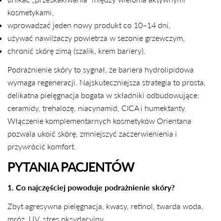
kosmetykami,
wprowadzać jeden nowy produkt co 10–14 dni,
używać nawilżaczy powietrza w sezonie grzewczym,
chronić skórę zimą (szalik, krem bariery).
Podrażnienie skóry to sygnał, że bariera hydrolipidowa
wymaga regeneracji. Najskuteczniejsza strategia to prosta,
delikatna pielęgnacja bogata w składniki odbudowujące:
ceramidy, trehalozę, niacynamid, CICA i humektanty.
Włączenie komplementarnych kosmetyków Orientana
pozwala ukoić skórę, zmniejszyć zaczerwienienia i
przywrócić komfort.
PYTANIA PACJENTÓW
1. Co najczęściej powoduje podrażnienie skóry?
Zbyt agresywna pielęgnacja, kwasy, retinol, twarda woda,
mróz, UV, stres oksydacyjny.