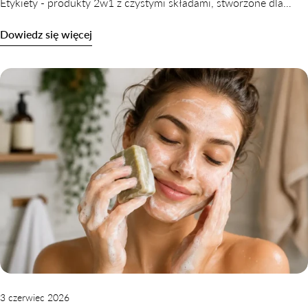
Etykiety - produkty 2w1 z czystymi składami, stworzone dla
skóry wrażliwej, odwodnionej i reaktywnej. Dowiedz się,
Dowiedz się więcej
dlaczego oczyszczanie nie musi naruszać komfortu skóry.
3 czerwiec 2026