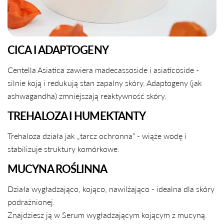
CICA I ADAPTOGENY
Centella Asiatica zawiera madecassoside i asiaticoside -
silnie koją i redukują stan zapalny skóry. Adaptogeny (jak
ashwagandha) zmniejszają reaktywność skóry.
TREHALOZA I HUMEKTANTY
Trehaloza działa jak „tarcz ochronna” - wiąże wodę i
stabilizuje struktury komórkowe.
MUCYNA ROŚLINNA
Działa wygładzająco, kojąco, nawilżająco - idealna dla skóry
podrażnionej.
Znajdziesz ją w Serum wygładzającym kojącym z mucyną.