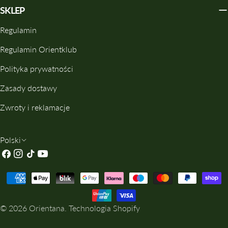
SKLEP
Regulamin
Regulamin Orientklub
Polityka prywatności
Zasady dostawy
Zwroty i reklamacje
J
Polski
Facebook
Instagrama
TIK
Youtube
Ę
Tok
Z
Metody
Y
Płatności
K
© 2026
Orientana
.
Technologia Shopify