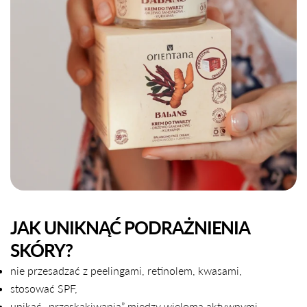
UDOSTĘPNIJ TEN ARTYKUŁ
Kopiuj
Udostępnij
Udostępnij
Przypnij
na
na
na
Facebooku
X
Pintereście
JAK UNIKNĄĆ PODRAŻNIENIA
SKÓRY?
nie przesadzać z peelingami, retinolem, kwasami,
stosować SPF,
unikać „przeskakiwania” między wieloma aktywnymi