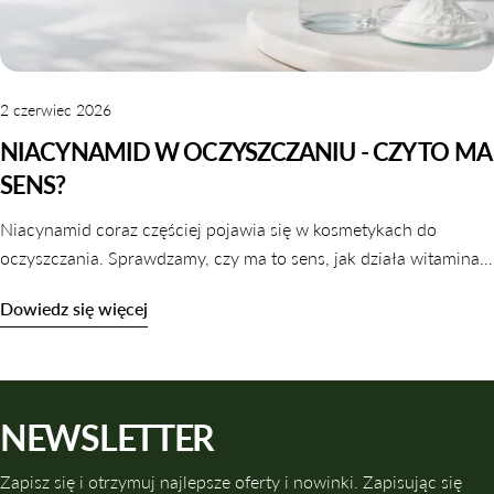
2 czerwiec 2026
NIACYNAMID W OCZYSZCZANIU - CZY TO MA
SENS?
Niacynamid coraz częściej pojawia się w kosmetykach do
oczyszczania. Sprawdzamy, czy ma to sens, jak działa witamina
B3 w galaretkach i tonikach oraz które produkty warto wybrać.
Dowiedz się więcej
NEWSLETTER
Zapisz się i otrzymuj najlepsze oferty i nowinki. Zapisując się