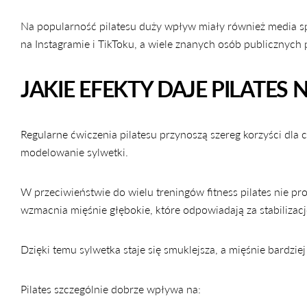
Na popularność pilatesu duży wpływ miały również media społ
na Instagramie i TikToku, a wiele znanych osób publicznych
JAKIE EFEKTY DAJE PILATES
Regularne ćwiczenia pilatesu przynoszą szereg korzyści dla 
modelowanie sylwetki.
W przeciwieństwie do wielu treningów fitness pilates nie p
wzmacnia mięśnie głębokie, które odpowiadają za stabilizację
Dzięki temu sylwetka staje się smuklejsza, a mięśnie bardzie
Pilates szczególnie dobrze wpływa na: