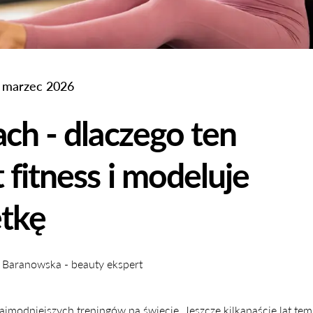
 marzec 2026
ach - dlaczego ten
 fitness i modeluje
tkę
 Baranowska - beauty ekspert
najmodniejszych treningów na świecie. Jeszcze kilkanaście lat te