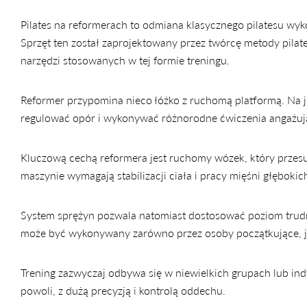
Pilates na reformerach to odmiana klasycznego pilatesu wy
Sprzęt ten został zaprojektowany przez twórcę metody pilate
narzędzi stosowanych w tej formie treningu.
Reformer przypomina nieco łóżko z ruchomą platformą. Na jeg
regulować opór i wykonywać różnorodne ćwiczenia angażują
Kluczową cechą reformera jest ruchomy wózek, który prze
maszynie wymagają stabilizacji ciała i pracy mięśni głęboki
System sprężyn pozwala natomiast dostosować poziom trudno
może być wykonywany zarówno przez osoby początkujące, 
Trening zazwyczaj odbywa się w niewielkich grupach lub in
powoli, z dużą precyzją i kontrolą oddechu.