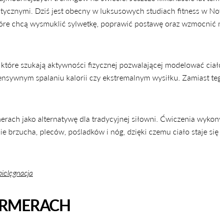
apeutycznymi. Dziś jest obecny w luksusowych studiach fitness w 
które chcą wysmuklić sylwetkę, poprawić postawę oraz wzmocnić 
, które szukają aktywności fizycznej pozwalającej modelować cia
ntensywnym spalaniu kalorii czy ekstremalnym wysiłku. Zamiast te
merach jako alternatywę dla tradycyjnej siłowni. Ćwiczenia wyko
 brzucha, pleców, pośladków i nóg, dzięki czemu ciało staje się
pielęgnacja
FORMERACH