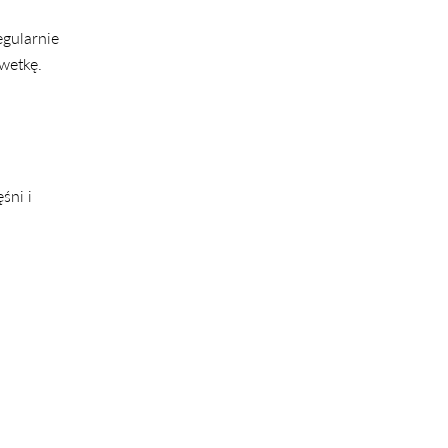
egularnie
wetkę.
śni i