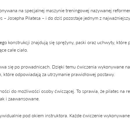
konywana na specjalnej maszynie treningowej nazywanej reforme
s – Josepha Pilatesa – i do dziś pozostaje jednym z najważniejsz
o konstrukcji znajdują się sprężyny, paski oraz uchwyty, które 
ce całe ciało.
suwa się po prowadnicach. Dzięki temu ćwiczenia wykonywane na
ch, które odpowiadają za utrzymanie prawidłowej postawy.
ści do możliwości osoby ćwiczącej. To sprawia, że pilates na r
jak i zaawansowane.
dywidualnie pod okiem instruktora. Każde ćwiczenie wykonywane 