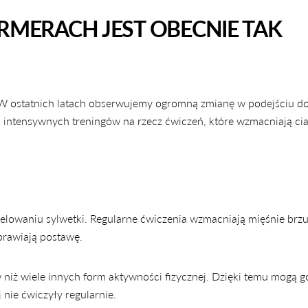
RMERACH JEST OBECNIE TAK
. W ostatnich latach obserwujemy ogromną zmianę w podejściu d
o intensywnych treningów na rzecz ćwiczeń, które wzmacniają ci
delowaniu sylwetki. Regularne ćwiczenia wzmacniają mięśnie brz
prawiają postawę.
ów niż wiele innych form aktywności fizycznej. Dzięki temu mogą g
UDOSTĘPNIJ TEN ARTYKUŁ
nie ćwiczyły regularnie.
Kopiuj