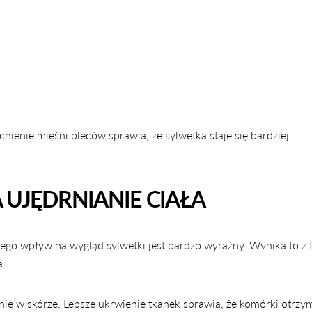
enie mięśni pleców sprawia, że sylwetka staje się bardziej
 UJĘDRNIANIE CIAŁA
 jego wpływ na wygląd sylwetki jest bardzo wyraźny. Wynika to z f
a.
ie w skórze. Lepsze ukrwienie tkanek sprawia, że komórki otrzy