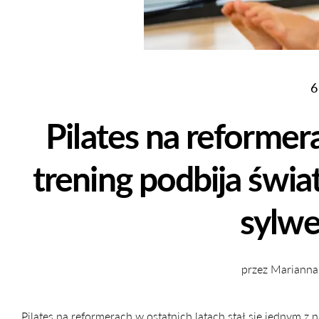
6
Pilates na reformer
trening podbija świat
sylwe
przez Marianna
Pilates na reformerach w ostatnich latach stał się jednym z 