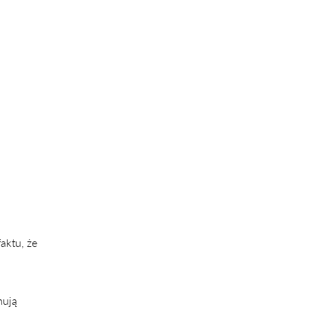
aktu, że
mują