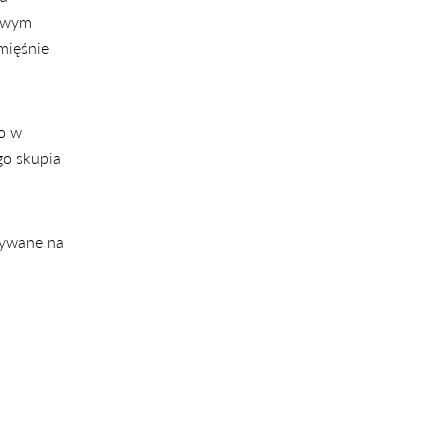
Nowym
mięśnie
ło w
go skupia
nywane na