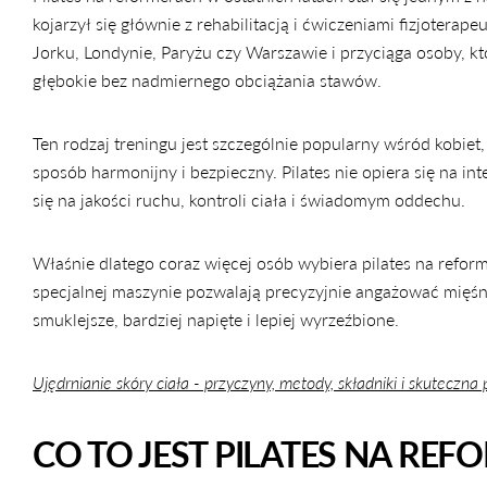
kojarzył się głównie z rehabilitacją i ćwiczeniami fizjoter
Jorku, Londynie, Paryżu czy Warszawie i przyciąga osoby, 
głębokie bez nadmiernego obciążania stawów.
Ten rodzaj treningu jest szczególnie popularny wśród kobiet
sposób harmonijny i bezpieczny. Pilates nie opiera się na i
się na jakości ruchu, kontroli ciała i świadomym oddechu.
Właśnie dlatego coraz więcej osób wybiera pilates na refor
specjalnej maszynie pozwalają precyzyjnie angażować mięśnie
smuklejsze, bardziej napięte i lepiej wyrzeźbione.
Ujędrnianie skóry ciała - przyczyny, metody, składniki i skuteczna 
CO TO JEST PILATES NA RE