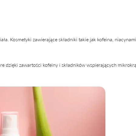
iała. Kosmetyki zawierające składniki takie jak kofeina, niacynam
óre dzięki zawartości kofeiny i składników wspierających mikrokr