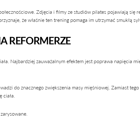
ecznościowe. Zdjęcia i filmy ze studiów pilates pojawiają się r
Udostępnij
Udostępnij
Przypnij
 przyznaje, że właśnie ten trening pomaga im utrzymać smukłą syl
na
na
na
Facebooku
X
Pintereście
 NA REFORMERZE
ciała. Najbardziej zauważalnym efektem jest poprawa napięcia mię
rowadzi do znacznego zwiększenia masy mięśniowej. Zamiast tego
 ciała.
j zarysowane.