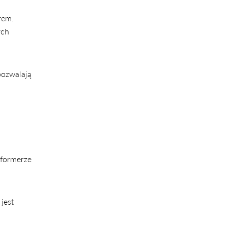
rem.
ych
pozwalają
eformerze
jest