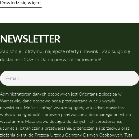
Dowiedz się więcej
NEWSLETTER
Zapisz się i otrzymuj najlepsze oferty i nowinki. Zapisując się
dostaniesz 20% zniżki na pierwsze zamówienie!
E-
mail
Administratorem danych osobowych jest Orientana z siedzibą w
Warszawie, dane osobowe będą przetwarzane w celu wysyłki
newslettera. Możesz cofnąć wyrażoną zgodę w każdym czasie bez
wpływu na zgodność z prawem przetwarzania dokonanego przed ich
wycofaniem. Masz prawo dostępu do danych, ich sprostowania,
usunięcia, ograniczenia przetwarzania, przenoszenia i sprzeciwu oraz
złożenia skargi do Prezesa Urzędu Ochrony Danych Osobowych. Tutaj