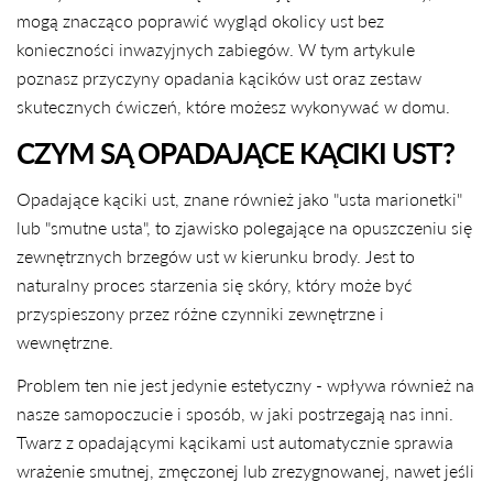
mogą znacząco poprawić wygląd okolicy ust bez
konieczności inwazyjnych zabiegów. W tym artykule
poznasz przyczyny opadania kącików ust oraz zestaw
skutecznych ćwiczeń, które możesz wykonywać w domu.
CZYM SĄ OPADAJĄCE KĄCIKI UST?
Opadające kąciki ust, znane również jako "usta marionetki"
lub "smutne usta", to zjawisko polegające na opuszczeniu się
zewnętrznych brzegów ust w kierunku brody. Jest to
naturalny proces starzenia się skóry, który może być
przyspieszony przez różne czynniki zewnętrzne i
wewnętrzne.
Problem ten nie jest jedynie estetyczny - wpływa również na
nasze samopoczucie i sposób, w jaki postrzegają nas inni.
Twarz z opadającymi kącikami ust automatycznie sprawia
wrażenie smutnej, zmęczonej lub zrezygnowanej, nawet jeśli