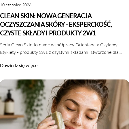
10 czerwiec 2026
CLEAN SKIN: NOWA GENERACJA
OCZYSZCZANIA SKÓRY - EKSPERCKOŚĆ,
CZYSTE SKŁADY I PRODUKTY 2W1
Seria Clean Skin to owoc współpracy Orientana x Czytamy
Etykiety - produkty 2w1 z czystymi składami, stworzone dla
skóry wrażliwej, odwodnionej i reaktywnej. Dowiedz się,
Dowiedz się więcej
dlaczego oczyszczanie nie musi naruszać komfortu skóry.