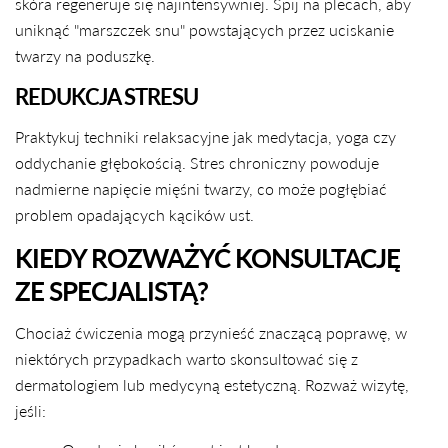
skóra regeneruje się najintensywniej. Śpij na plecach, aby
uniknąć "marszczek snu" powstających przez uciskanie
twarzy na poduszkę.
REDUKCJA STRESU
Praktykuj techniki relaksacyjne jak medytacja, yoga czy
oddychanie głębokością. Stres chroniczny powoduje
nadmierne napięcie mięśni twarzy, co może pogłębiać
problem opadających kącików ust.
KIEDY ROZWAŻYĆ KONSULTACJĘ
ZE SPECJALISTĄ?
Chociaż ćwiczenia mogą przynieść znaczącą poprawę, w
niektórych przypadkach warto skonsultować się z
dermatologiem lub medycyną estetyczną. Rozważ wizytę,
jeśli: