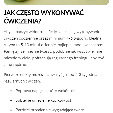
JAK CZĘSTO WYKONYWAĆ
ĆWICZENIA?
Aby zobaczyć widoczne efekty, zaleca się wykonywanie
ćwiczeń codziennie przez minimum 4-6 tygodni. Idealna
UDOSTĘPNIJ TEN ARTYKUŁ
rutyna to 5-10 minut dziennie, najlepiej rano i wieczorem.
Pamiętaj, że mięśnie twarzy, podobnie jak wszystkie inne
Kopiuj
mięśnie w ciele, potrzebują regularnego treningu, aby być
Udostępnij
Udostępnij
Przypnij
silne i jędrne.
na
na
na
Facebooku
X
Pintereście
Pierwsze efekty możesz zauważyć już po 2-3 tygodniach
regularnych ćwiczeń:
•
Poprawa napięcia skóry wokół ust
•
Subtelne uniesienie kącików ust
•
Bardziej promiennie wyglądająca twarz