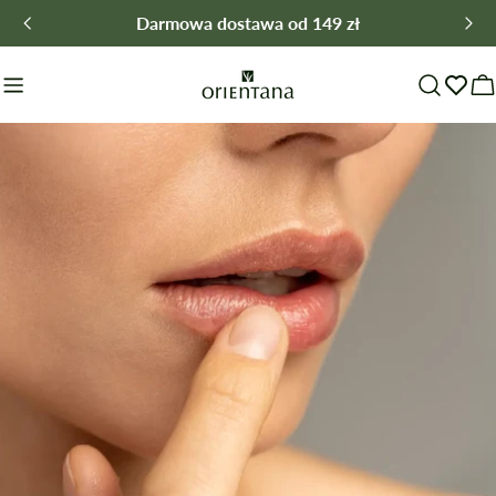
Przejdź
Darmowa dostawa od 149 zł
do
treści
W