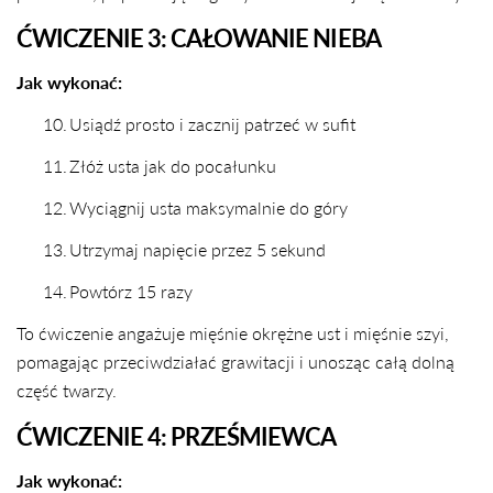
ĆWICZENIE 3: CAŁOWANIE NIEBA
Jak wykonać:
10.
Usiądź prosto i zacznij patrzeć w sufit
11.
Złóż usta jak do pocałunku
12.
Wyciągnij usta maksymalnie do góry
13.
Utrzymaj napięcie przez 5 sekund
14.
Powtórz 15 razy
To ćwiczenie angażuje mięśnie okrężne ust i mięśnie szyi,
pomagając przeciwdziałać grawitacji i unosząc całą dolną
część twarzy.
ĆWICZENIE 4: PRZEŚMIEWCA
Jak wykonać: