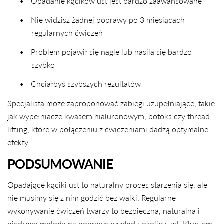
•
Opadanie kącików ust jest bardzo zaawansowane
•
Nie widzisz żadnej poprawy po 3 miesiącach
regularnych ćwiczeń
•
Problem pojawił się nagle lub nasila się bardzo
szybko
•
Chciałbyś szybszych rezultatów
Specjalista może zaproponować zabiegi uzupełniające, takie
jak wypełniacze kwasem hialuronowym, botoks czy thread
lifting, które w połączeniu z ćwiczeniami dadzą optymalne
efekty.
PODSUMOWANIE
Opadające kąciki ust to naturalny proces starzenia się, ale
nie musimy się z nim godzić bez walki. Regularne
wykonywanie ćwiczeń twarzy to bezpieczna, naturalna i
niedroga metoda na poprawę wyglądu okolicy ust. Kluczem