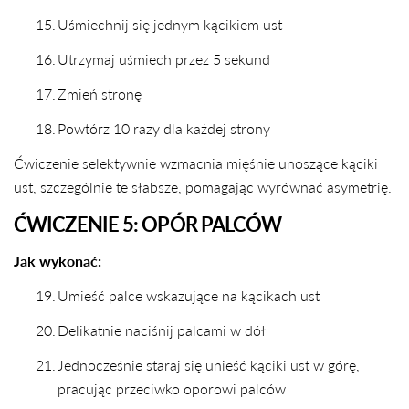
15.
Uśmiechnij się jednym kącikiem ust
16.
Utrzymaj uśmiech przez 5 sekund
17.
Zmień stronę
18.
Powtórz 10 razy dla każdej strony
Ćwiczenie selektywnie wzmacnia mięśnie unoszące kąciki
ust, szczególnie te słabsze, pomagając wyrównać asymetrię.
ĆWICZENIE 5: OPÓR PALCÓW
Jak wykonać:
19.
Umieść palce wskazujące na kącikach ust
20.
Delikatnie naciśnij palcami w dół
21.
Jednocześnie staraj się unieść kąciki ust w górę,
pracując przeciwko oporowi palców