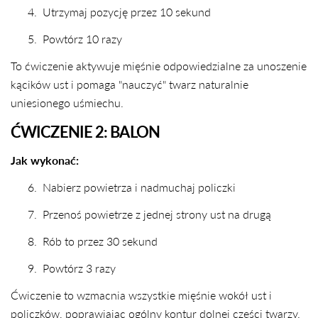
4.
Utrzymaj pozycję przez 10 sekund
5.
Powtórz 10 razy
To ćwiczenie aktywuje mięśnie odpowiedzialne za unoszenie
kącików ust i pomaga "nauczyć" twarz naturalnie
uniesionego uśmiechu.
ĆWICZENIE 2: BALON
Jak wykonać:
6.
Nabierz powietrza i nadmuchaj policzki
7.
Przenoś powietrze z jednej strony ust na drugą
8.
Rób to przez 30 sekund
9.
Powtórz 3 razy
Ćwiczenie to wzmacnia wszystkie mięśnie wokół ust i
policzków, poprawiając ogólny kontur dolnej części twarzy.