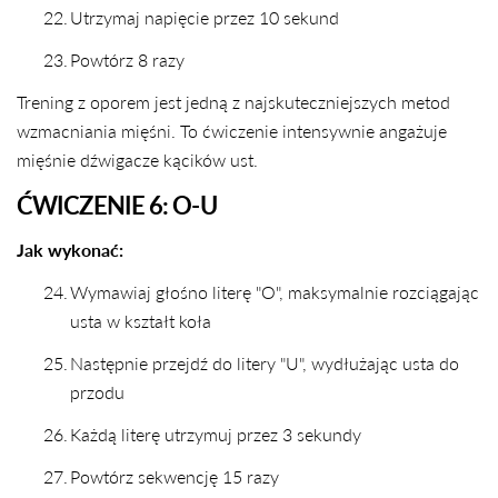
22.
Utrzymaj napięcie przez 10 sekund
23.
Powtórz 8 razy
Trening z oporem jest jedną z najskuteczniejszych metod
wzmacniania mięśni. To ćwiczenie intensywnie angażuje
mięśnie dźwigacze kącików ust.
ĆWICZENIE 6: O-U
Jak wykonać:
24.
Wymawiaj głośno literę "O", maksymalnie rozciągając
usta w kształt koła
25.
Następnie przejdź do litery "U", wydłużając usta do
przodu
26.
Każdą literę utrzymuj przez 3 sekundy
27.
Powtórz sekwencję 15 razy