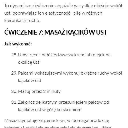
To dynamiczne ćwiczenie angażuje wszystkie mięśnie wokół
ust, poprawiając ich elastyczność i siłę w różnych
kierunkach ruchu.
ĆWICZENIE 7: MASAŻ KĄCIKÓW UST
Jak wykonać:
28.
Umyj ręce i nałóż odżywczy krem lub olejek na
okolicę ust
29.
Palcami wskazującymi wykonuj okrężne ruchy wokół
kącików ust
30.
Masuj przez 2 minuty
31.
Zakończ delikatnym przesunięciem palców od
kącików ust w górę ku skroniom
Masaż stymuluje krążenie krwi, wspomaga produkcję
kolagenu i rozluźnia napięte mięśnie depresyjne, które