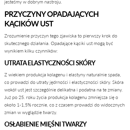
jesteśmy w dobrym nastroju.
PRZYCZYNY OPADAJĄCYCH
KĄCIKÓW UST
Zrozumienie przyczyn tego zjawiska to pierwszy krok do
skutecznego działania. Opadające kąciki ust mogą być
wynikiem kilku czynników:
UTRATA ELASTYCZNOŚCI SKÓRY
Z wiekiem produkcja kolagenu i elastyny naturalnie spada,
co prowadzi do utraty jędrności i elastyczności skóry. Skóra
wokół ust jest szczególnie delikatna i podatna na te zmiany.
Już po 25. roku życia produkcja kolagenu zmniejsza się o
około 1-1,5% rocznie, co z czasem prowadzi do widocznych
zmian w wyglądzie twarzy.
OSŁABIENIE MIĘŚNI TWARZY