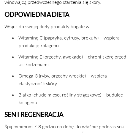
winowajcą przedwczesnego starzenia się skóry.
ODPOWIEDNIA DIETA
Włącz do swojej diety produkty bogate w:
•
Witaminę C (papryka, cytrusy, brokuły) – wspiera
produkcję kolagenu
•
Witaminę E (orzechy, awokado) – chroni skórę przed
uszkodzeniami
•
Omega-3 (ryby, orzechy włoskie) – wspiera
elastyczność skóry
•
Białko (chude mięso, rośliny strączkowe) – budulec
kolagenu
SEN I REGENERACJA
Śpij minimum 7-8 godzin na dobę. To właśnie podczas snu