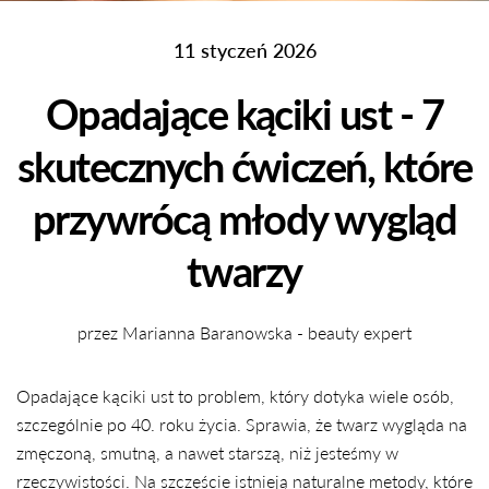
11 styczeń 2026
Opadające kąciki ust - 7
skutecznych ćwiczeń, które
przywrócą młody wygląd
twarzy
przez Marianna Baranowska - beauty expert
Opadające kąciki ust to problem, który dotyka wiele osób,
szczególnie po 40. roku życia. Sprawia, że twarz wygląda na
zmęczoną, smutną, a nawet starszą, niż jesteśmy w
rzeczywistości. Na szczęście istnieją naturalne metody, które