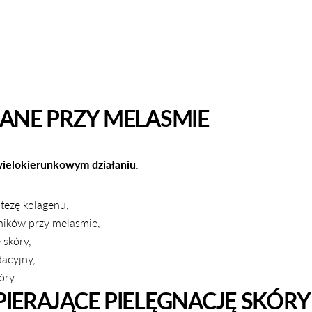
ANE PRZY MELASMIE
ielokierunkowym działaniu
:
ntezę kolagenu,
dników przy melasmie,
 skóry,
dacyjny,
óry.
ERAJĄCE PIELĘGNACJĘ SKÓRY