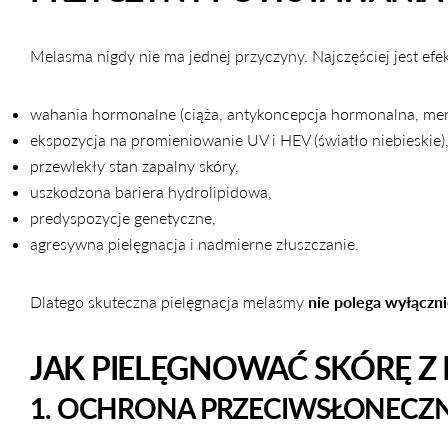
Melasma nigdy nie ma jednej przyczyny. Najczęściej jest ef
wahania hormonalne (ciąża, antykoncepcja hormonalna, me
ekspozycja na promieniowanie UV i HEV (światło niebieskie)
przewlekły stan zapalny skóry,
uszkodzona bariera hydrolipidowa,
predyspozycje genetyczne,
agresywna pielęgnacja i nadmierne złuszczanie.
Dlatego skuteczna pielęgnacja melasmy
nie polega wyłączni
JAK PIELĘGNOWAĆ SKÓRĘ Z
1. OCHRONA PRZECIWSŁONECZN