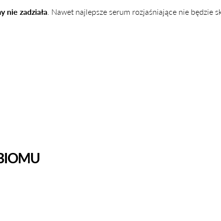
y nie zadziała
. Nawet najlepsze serum rozjaśniające nie będzie s
Udostępnij
Udostępnij
Przypnij
na
na
na
Facebooku
X
Pintereście
OBIOMU