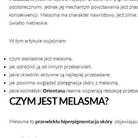
posłonecznymi, jednak jej mechanizm powstawania jest znaczn
konsekwencji. Melasma ma charakter nawrotowy, jest silni
światło niebieskie.
W tym artykule wyjaśniam:
czym dokładnie jest melasma,
jak odróżnić ją od innych przebarwień,
jakie składniki aktywne są najlepiej przebadane,
jak powinna wyglądać pielęgnacja skóry z melasmą,
jakie kosmetyki
Orientana
realnie wspierają redukcję przeba
CZYM JEST MELASMA?
Melasma to
przewlekła hiperpigmentacja skóry
, objawiają