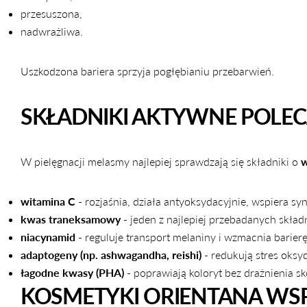
przesuszona,
nadwrażliwa.
Uszkodzona bariera sprzyja pogłębianiu przebarwień.
SKŁADNIKI AKTYWNE POLEC
W pielęgnacji melasmy najlepiej sprawdzają się składniki o
w
witamina C
- rozjaśnia, działa antyoksydacyjnie, wspiera sy
kwas traneksamowy
- jeden z najlepiej przebadanych skła
niacynamid
- reguluje transport melaniny i wzmacnia barierę
adaptogeny (np. ashwagandha, reishi)
- redukują stres oksy
łagodne kwasy (PHA)
- poprawiają koloryt bez drażnienia sk
KOSMETYKI ORIENTANA WSPI