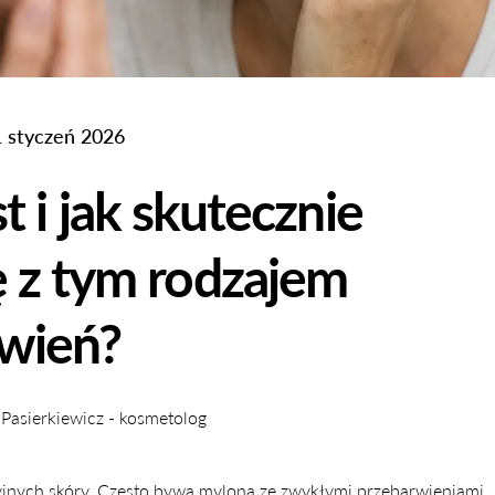
 styczeń 2026
 i jak skutecznie
 z tym rodzajem
wień?
 Pasierkiewicz - kosmetolog
yjnych skóry. Często bywa mylona ze zwykłymi przebarwieniami