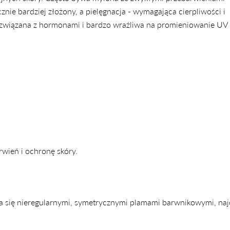
ie bardziej złożony, a pielęgnacja - wymagająca cierpliwości i
e związana z hormonami i bardzo wrażliwa na promieniowanie UV 
rwień i ochronę skóry.
ca się nieregularnymi, symetrycznymi plamami barwnikowymi, najc