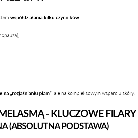
ektem
współdziałania kilku czynników
:
nopauza),
,
e na „rozjaśnianiu plam”
, ale na kompleksowym wsparciu skóry.
 MELASMĄ - KLUCZOWE FILARY
A (ABSOLUTNA PODSTAWA)
UDOSTĘPNIJ TEN ARTYKUŁ
Kopiuj