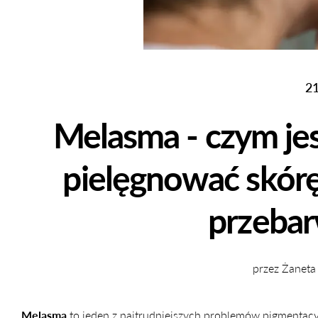
21
Melasma - czym jest
pielęgnować skórę
przebar
przez Żaneta
Melasma
to jeden z najtrudniejszych problemów pigmentac