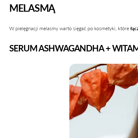
MELASMĄ
W pielęgnacji melasmy warto sięgać po kosmetyki, które
łąc
SERUM ASHWAGANDHA + WITAM