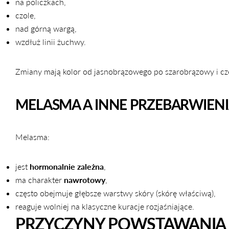
na policzkach,
czole,
nad górną wargą,
wzdłuż linii żuchwy.
Zmiany mają kolor od jasnobrązowego po szarobrązowy i częs
MELASMA A INNE PRZEBARWIENI
Melasma:
jest
hormonalnie zależna
,
ma charakter
nawrotowy
,
często obejmuje głębsze warstwy skóry (skórę właściwą),
reaguje wolniej na klasyczne kuracje rozjaśniające.
PRZYCZYNY POWSTAWANIA