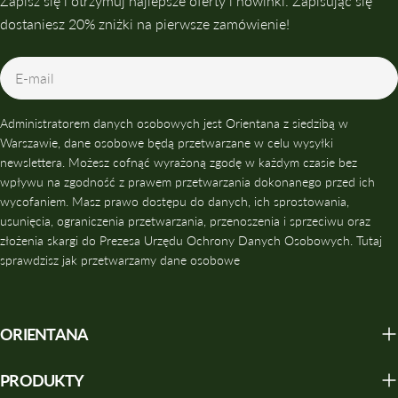
Zapisz się i otrzymuj najlepsze oferty i nowinki. Zapisując się
dostaniesz 20% zniżki na pierwsze zamówienie!
E-
mail
Administratorem danych osobowych jest Orientana z siedzibą w
Warszawie, dane osobowe będą przetwarzane w celu wysyłki
newslettera. Możesz cofnąć wyrażoną zgodę w każdym czasie bez
wpływu na zgodność z prawem przetwarzania dokonanego przed ich
wycofaniem. Masz prawo dostępu do danych, ich sprostowania,
usunięcia, ograniczenia przetwarzania, przenoszenia i sprzeciwu oraz
złożenia skargi do Prezesa Urzędu Ochrony Danych Osobowych. Tutaj
sprawdzisz jak przetwarzamy dane osobowe
ORIENTANA
PRODUKTY