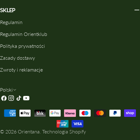
SKLEP
Regulamin
Regulamin Orientklub
Polityka prywatności
Zasady dostawy
Zwroty i reklamacje
J
Polski
Facebook
Instagrama
TIK
Youtube
Ę
Tok
Z
Metody
Y
Płatności
K
© 2026
Orientana
.
Technologia Shopify