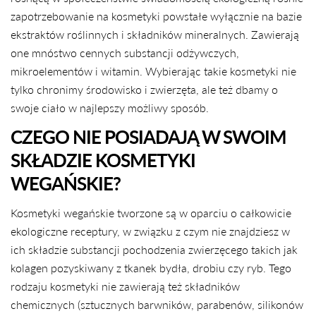
zapotrzebowanie na kosmetyki powstałe wyłącznie na bazie
ekstraktów roślinnych i składników mineralnych. Zawierają
one mnóstwo cennych substancji odżywczych,
mikroelementów i witamin. Wybierając takie kosmetyki nie
tylko chronimy środowisko i zwierzęta, ale też dbamy o
swoje ciało w najlepszy możliwy sposób.
CZEGO NIE POSIADAJĄ W SWOIM
SKŁADZIE KOSMETYKI
WEGAŃSKIE?
Kosmetyki wegańskie tworzone są w oparciu o całkowicie
ekologiczne receptury, w związku z czym nie znajdziesz w
ich składzie substancji pochodzenia zwierzęcego takich jak
kolagen pozyskiwany z tkanek bydła, drobiu czy ryb. Tego
rodzaju kosmetyki nie zawierają też składników
chemicznych (sztucznych barwników, parabenów, silikonów