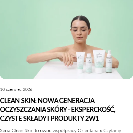
UDOSTĘPNIJ TEN ARTYKUŁ
Kopiuj
Udostępnij
Udostępnij
Przypnij
na
na
na
Facebooku
X
Pintereście
10 czerwiec 2026
CLEAN SKIN: NOWA GENERACJA
OCZYSZCZANIA SKÓRY - EKSPERCKOŚĆ,
CZYSTE SKŁADY I PRODUKTY 2W1
Seria Clean Skin to owoc współpracy Orientana x Czytamy