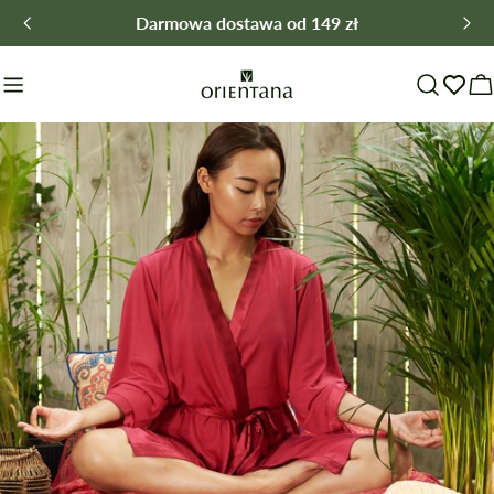
Przejdź
Darmowa dostawa od 149 zł
do
treści
W