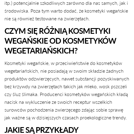
itp.) potencjalnie szkodliwych zarówno dla nas samych, jak i
środowiska. Poza tym warto dodać, że kosmetyki wegańskie
nie są również testowane na zwierzętach.
CZYM SIĘ RÓŻNIĄ KOSMETYKI
WEGAŃSKIE OD KOSMETYKÓW
WEGETARIAŃSKICH?
Kosmetyki wegańskie, w przeciwieństwie do kosmetyków
wegetariańskich, nie posiadają w swoim składzie żadnych
produktów odzwierzęcych, nawet substancji pozyskiwanych
bez krzywdy na zwierzętach takich jak mleko, wosk pszczeli
czy śluz ślimaka. Producenci kosmetyków wegańskich kładą
nacisk na wykluczenie ze swoich receptur wszelkich
surowców pochodzenia zwierzęcego zdając sobie sprawę
jak ważne są w dzisiejszych czasach proekologiczne trendy.
JAKIE SĄ PRZYKŁADY