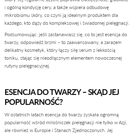
i ogólną kondycję cery, a także wspiera odbudowę
mikrobiomu skóry, co czyni ją idealnym produktem dla
każdego, kto dąży do kompleksowej i świadomej pielęgnacji.
Podsumowując: jeśli zastanawiasz się, co to jest esencja do
twarzy, odpowiedź brzmi – to zaawansowany, a zarazem
delikatny kosmetyk, który łączy siłę serum z lekkością
toniku, stając się nieodłącznym elementem nowoczesnej
rutyny pielęgnacyjnej.
ESENCJA DO TWARZY – SKĄD JEJ
POPULARNOŚĆ?
W ostatnich latach esencja do twarzy zyskała ogromną
popularność wśród miłośniczek pielęgnacji nie tylko w Azji,
ale również w Europie i Stanach Zjednoczonych. Jej