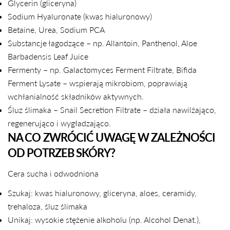
Glycerin (gliceryna)
Sodium Hyaluronate (kwas hialuronowy)
Betaine, Urea, Sodium PCA
Substancje łagodzące – np. Allantoin, Panthenol, Aloe
Barbadensis Leaf Juice
Fermenty – np. Galactomyces Ferment Filtrate, Bifida
Ferment Lysate – wspierają mikrobiom, poprawiają
wchłanialność składników aktywnych.
Śluz ślimaka – Snail Secretion Filtrate – działa nawilżająco,
regenerująco i wygładzająco.
NA CO ZWRÓCIĆ UWAGĘ W ZALEŻNOŚCI
OD POTRZEB SKÓRY?
Cera sucha i odwodniona
Szukaj: kwas hialuronowy, gliceryna, aloes, ceramidy,
trehaloza, śluz ślimaka
Unikaj: wysokie stężenie alkoholu (np. Alcohol Denat.),