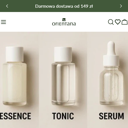
Przejdź
Darmowa dostawa od 149 zł
do
treści
W