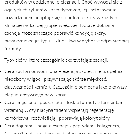
produktów w codziennej pielęgnacji. Choć wywodzi się z
azjatyckich rytuałów kosmetycznych, jej zastosowanie z
powodzeniem adaptuje się do potrzeb skóry w każdym
klimacie i w każdej grupie wiekowej. Dobrze dobrana
esencja może znacząco poprawić kondycję skóry,
niezależnie od jej typu – klucz tkwi w wyborze odpowiedniej
formuły.
UDOSTĘPNIJ TEN ARTYKUŁ
Typy skóry, które szczególnie skorzystają z esencji:
Kopiuj
Cera sucha i odwodniona – esencja skutecznie uzupełnia
niedobory wilgoci, przywracając skórze miękkość,
Udostępnij
Udostępnij
Przypnij
na
na
na
elastyczność i komfort. Szczególnie pomocna jako pierwszy
Facebooku
X
Pintereście
etap intensywnego nawilżania.
Cera zmęczona i poszarzała – lekkie formuły z fermentami,
witaminą C czy niacynamidem wspierają regenerację
komórkową, rozświetlają i poprawiają koloryt skóry.
Cera dojrzała – bogate esencje z peptydami, kolagenem,
śluzem ślimaka czy kwasem hialuronowym wspomagają