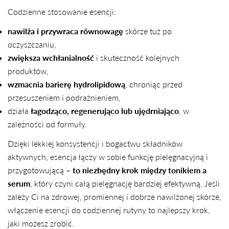
Codzienne stosowanie esencji:
nawilża i przywraca równowagę
skórze tuż po
oczyszczaniu,
zwiększa wchłanialność
i skuteczność kolejnych
produktów,
wzmacnia barierę hydrolipidową
, chroniąc przed
przesuszeniem i podrażnieniem,
działa
łagodząco, regenerująco lub ujędrniająco
, w
zależności od formuły.
Dzięki lekkiej konsystencji i bogactwu składników
aktywnych, esencja łączy w sobie funkcję pielęgnacyjną i
przygotowującą –
to niezbędny krok między tonikiem a
serum
, który czyni całą pielęgnację bardziej efektywną. Jeśli
zależy Ci na zdrowej, promiennej i dobrze nawilżonej skórze,
włączenie esencji do codziennej rutyny to najlepszy krok,
jaki możesz zrobić.