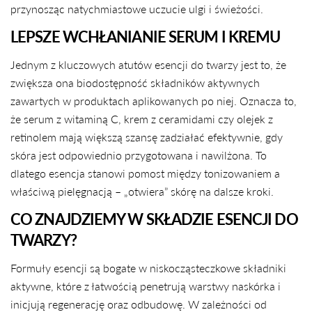
przynosząc natychmiastowe uczucie ulgi i świeżości.
LEPSZE WCHŁANIANIE SERUM I KREMU
Jednym z kluczowych atutów esencji do twarzy jest to, że
zwiększa ona biodostępność składników aktywnych
zawartych w produktach aplikowanych po niej. Oznacza to,
że serum z witaminą C, krem z ceramidami czy olejek z
retinolem mają większą szansę zadziałać efektywnie, gdy
skóra jest odpowiednio przygotowana i nawilżona. To
dlatego esencja stanowi pomost między tonizowaniem a
właściwą pielęgnacją – „otwiera” skórę na dalsze kroki.
CO ZNAJDZIEMY W SKŁADZIE ESENCJI DO
TWARZY?
Formuły esencji są bogate w niskocząsteczkowe składniki
aktywne, które z łatwością penetrują warstwy naskórka i
inicjują regenerację oraz odbudowę. W zależności od