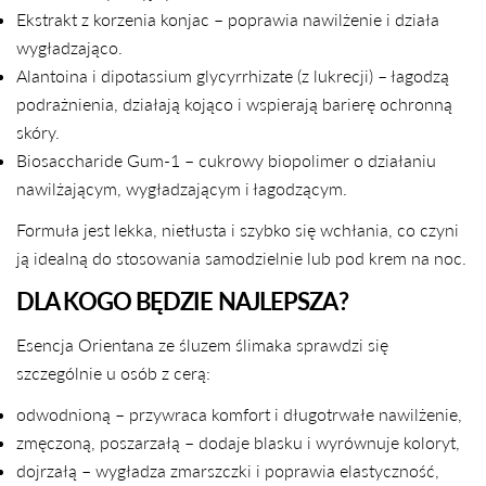
Ekstrakt z korzenia konjac – poprawia nawilżenie i działa
wygładzająco.
Alantoina i dipotassium glycyrrhizate (z lukrecji) – łagodzą
podrażnienia, działają kojąco i wspierają barierę ochronną
skóry.
Biosaccharide Gum-1 – cukrowy biopolimer o działaniu
nawilżającym, wygładzającym i łagodzącym.
Formuła jest lekka, nietłusta i szybko się wchłania, co czyni
ją idealną do stosowania samodzielnie lub pod krem na noc.
DLA KOGO BĘDZIE NAJLEPSZA?
Esencja Orientana ze śluzem ślimaka sprawdzi się
szczególnie u osób z cerą:
odwodnioną – przywraca komfort i długotrwałe nawilżenie,
zmęczoną, poszarzałą – dodaje blasku i wyrównuje koloryt,
dojrzałą – wygładza zmarszczki i poprawia elastyczność,