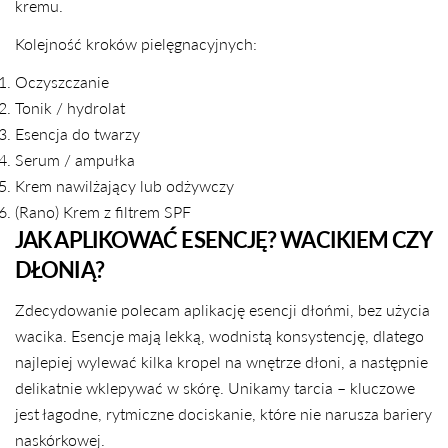
kremu.
Kolejność kroków pielęgnacyjnych:
Oczyszczanie
Tonik / hydrolat
Esencja do twarzy
Serum / ampułka
Krem nawilżający lub odżywczy
(Rano) Krem z filtrem SPF
JAK APLIKOWAĆ ESENCJĘ? WACIKIEM CZY
DŁONIĄ?
Zdecydowanie polecam aplikację esencji dłońmi, bez użycia
wacika. Esencje mają lekką, wodnistą konsystencję, dlatego
najlepiej wylewać kilka kropel na wnętrze dłoni, a następnie
delikatnie wklepywać w skórę. Unikamy tarcia – kluczowe
jest łagodne, rytmiczne dociskanie, które nie narusza bariery
naskórkowej.