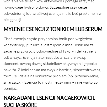
wchłanianie składników aktywnych i pomaga utrzymać
równowagę hydrolipidową. Szczególnie przy cerze
odwodnionej lub wrażliwej esencja może być przełomem w
pielęgnacji.
MYLENIE ESENCJI Z TONIKIEM LUB SERUM
Choć esencja często przypomina tonik pod względem
konsystencji, jej funkcja jest zupełnie inna. Tonik ma za
zadanie przywrócić odpowiednie pH skóry i delikatnie ją
odświeżyć. Esencja natomiast dostarcza pierwszą,
skoncentrowaną dawkę składników aktywnych i głęboko
nawilża. Z kolei serum ma zwykle bardziej skoncentrowaną
formułę i działa na konkretny problem (np. przebarwienia,
zmarszczki). Esencja to most między nimi – i nie warto go
pomijać.
NAKŁADANIE ESENCJI NA CAŁKOWICIE
SUCHĄ SKÓRĘ