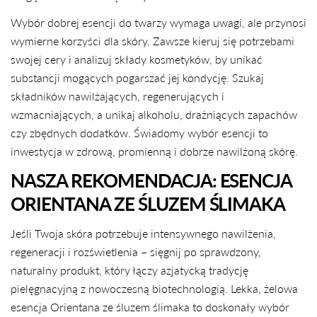
Wybór dobrej esencji do twarzy wymaga uwagi, ale przynosi
wymierne korzyści dla skóry. Zawsze kieruj się potrzebami
swojej cery i analizuj składy kosmetyków, by unikać
substancji mogących pogarszać jej kondycję. Szukaj
składników nawilżających, regenerujących i
wzmacniających, a unikaj alkoholu, drażniących zapachów
czy zbędnych dodatków. Świadomy wybór esencji to
inwestycja w zdrową, promienną i dobrze nawilżoną skórę.
NASZA REKOMENDACJA: ESENCJA
ORIENTANA ZE ŚLUZEM ŚLIMAKA
Jeśli Twoja skóra potrzebuje intensywnego nawilżenia,
regeneracji i rozświetlenia – sięgnij po sprawdzony,
naturalny produkt, który łączy azjatycką tradycję
pielęgnacyjną z nowoczesną biotechnologią. Lekka, żelowa
esencja Orientana ze śluzem ślimaka to doskonały wybór