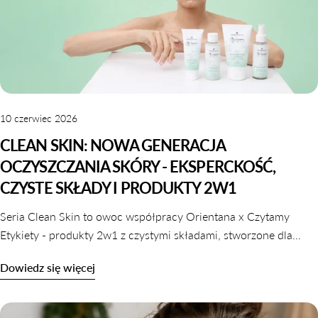
10 czerwiec 2026
CLEAN SKIN: NOWA GENERACJA
OCZYSZCZANIA SKÓRY - EKSPERCKOŚĆ,
CZYSTE SKŁADY I PRODUKTY 2W1
Seria Clean Skin to owoc współpracy Orientana x Czytamy
Etykiety - produkty 2w1 z czystymi składami, stworzone dla
skóry wrażliwej, odwodnionej i reaktywnej. Dowiedz się,
Dowiedz się więcej
dlaczego oczyszczanie nie musi naruszać komfortu skóry.