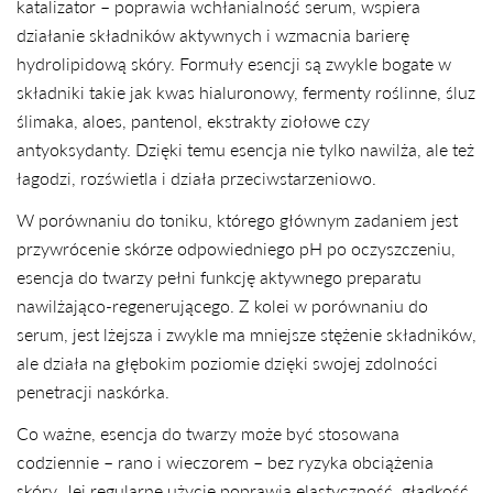
katalizator – poprawia wchłanialność serum, wspiera
działanie składników aktywnych i wzmacnia barierę
hydrolipidową skóry. Formuły esencji są zwykle bogate w
składniki takie jak kwas hialuronowy, fermenty roślinne, śluz
ślimaka, aloes, pantenol, ekstrakty ziołowe czy
antyoksydanty. Dzięki temu esencja nie tylko nawilża, ale też
łagodzi, rozświetla i działa przeciwstarzeniowo.
W porównaniu do toniku, którego głównym zadaniem jest
przywrócenie skórze odpowiedniego pH po oczyszczeniu,
esencja do twarzy pełni funkcję aktywnego preparatu
nawilżająco-regenerującego. Z kolei w porównaniu do
serum, jest lżejsza i zwykle ma mniejsze stężenie składników,
ale działa na głębokim poziomie dzięki swojej zdolności
penetracji naskórka.
Co ważne, esencja do twarzy może być stosowana
codziennie – rano i wieczorem – bez ryzyka obciążenia
skóry. Jej regularne użycie poprawia elastyczność, gładkość