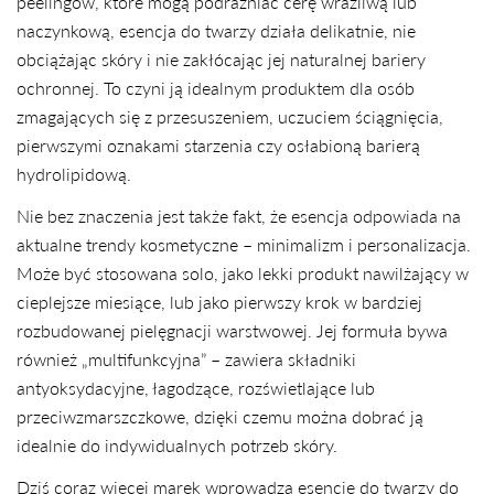
peelingów, które mogą podrażniać cerę wrażliwą lub
naczynkową, esencja do twarzy działa delikatnie, nie
obciążając skóry i nie zakłócając jej naturalnej bariery
ochronnej. To czyni ją idealnym produktem dla osób
zmagających się z przesuszeniem, uczuciem ściągnięcia,
pierwszymi oznakami starzenia czy osłabioną barierą
hydrolipidową.
Nie bez znaczenia jest także fakt, że esencja odpowiada na
aktualne trendy kosmetyczne – minimalizm i personalizacja.
Może być stosowana solo, jako lekki produkt nawilżający w
cieplejsze miesiące, lub jako pierwszy krok w bardziej
rozbudowanej pielęgnacji warstwowej. Jej formuła bywa
również „multifunkcyjna” – zawiera składniki
antyoksydacyjne, łagodzące, rozświetlające lub
przeciwzmarszczkowe, dzięki czemu można dobrać ją
idealnie do indywidualnych potrzeb skóry.
Dziś coraz więcej marek wprowadza esencje do twarzy do