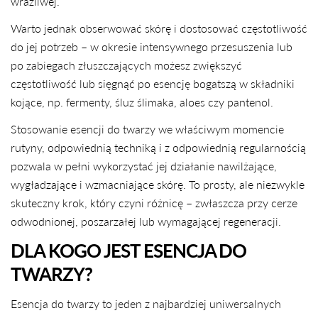
wrażliwej.
Warto jednak obserwować skórę i dostosować częstotliwość
do jej potrzeb – w okresie intensywnego przesuszenia lub
po zabiegach złuszczających możesz zwiększyć
częstotliwość lub sięgnąć po esencję bogatszą w składniki
kojące, np. fermenty, śluz ślimaka, aloes czy pantenol.
Stosowanie esencji do twarzy we właściwym momencie
rutyny, odpowiednią techniką i z odpowiednią regularnością
pozwala w pełni wykorzystać jej działanie nawilżające,
wygładzające i wzmacniające skórę. To prosty, ale niezwykle
skuteczny krok, który czyni różnicę – zwłaszcza przy cerze
odwodnionej, poszarzałej lub wymagającej regeneracji.
DLA KOGO JEST ESENCJA DO
TWARZY?
Esencja do twarzy to jeden z najbardziej uniwersalnych