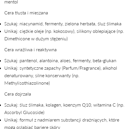
mentol
Cera tłusta i mieszana
Szukaj: niacynamid, fermenty, zielona herbata, śluz ślimaka
Unikaj: ciężkie oleje (np. kokosowy), silikony oblepiające (np.
Dimethicone w dużym stężeniu)
Cera wrażliwa i reaktywna
Szukaj: pantenol, alantoina, aloes, fermenty, beta-glukan
Unikaj: syntetyczne zapachy (Parfum/Fragrance), alkohol
denaturowany, silne konserwanty (np.
Methylisothiazolinone)
Cera dojrzała
Szukaj: śluz ślimaka, kolagen, koenzym Q10, witamina C (np.
Ascorbyl Glucoside)
Unikaj: formuł z nadmiarem substancji drażniących, które
mogą osłabiać barierę skóry