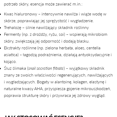
potrzeb skóry, esencja może zawierać m.in.:
Kwas hialuronowy – intensywnie nawilża i wiąże wodę w
skórze, poprawiając jej sprężystość i wygładzenie.
Trehalozę – silnie nawilżający składnik roślinny
Fermenty (np. z drożdży, ryżu, soi) – wspierają mikrobiom
skóry, zwiększają jej odporność i dodają blasku.
Ekstrakty roślinne (np. zielona herbata, aloes, centella
asiatica) – łagodzą podrażnienia, działają antyoksydacyjnie i
kojąco.
Śluz ślimaka (
snail secretion filtrate
) – wyjątkowy składnik
znany ze swoich właściwości regenerujących, nawilżających
i wygładzających. Bogaty w alantoinę, kolagen, elastynę i
naturalne kwasy AHA, przyspiesza gojenie mikrouszkodzeń,
poprawia strukturę skóry i przywraca jej zdrowy wygląd.