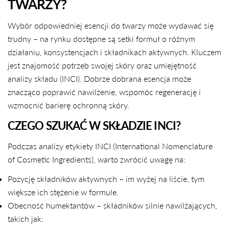
TWARZY?
Wybór odpowiedniej esencji do twarzy może wydawać się
trudny – na rynku dostępne są setki formuł o różnym
działaniu, konsystencjach i składnikach aktywnych. Kluczem
jest znajomość potrzeb swojej skóry oraz umiejętność
analizy składu (INCI). Dobrze dobrana esencja może
znacząco poprawić nawilżenie, wspomóc regenerację i
wzmocnić barierę ochronną skóry.
CZEGO SZUKAĆ W SKŁADZIE INCI?
Podczas analizy etykiety INCI (International Nomenclature
of Cosmetic Ingredients), warto zwrócić uwagę na:
Pozycję składników aktywnych – im wyżej na liście, tym
większe ich stężenie w formule.
Obecność humektantów – składników silnie nawilżających,
takich jak: