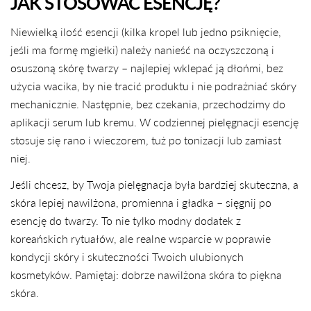
JAK STOSOWAĆ ESENCJĘ?
Niewielką ilość esencji (kilka kropel lub jedno psiknięcie,
jeśli ma formę mgiełki) należy nanieść na oczyszczoną i
osuszoną skórę twarzy – najlepiej wklepać ją dłońmi, bez
użycia wacika, by nie tracić produktu i nie podrażniać skóry
mechanicznie. Następnie, bez czekania, przechodzimy do
aplikacji serum lub kremu. W codziennej pielęgnacji esencję
stosuje się rano i wieczorem, tuż po tonizacji lub zamiast
niej.
Jeśli chcesz, by Twoja pielęgnacja była bardziej skuteczna, a
skóra lepiej nawilżona, promienna i gładka – sięgnij po
esencję do twarzy. To nie tylko modny dodatek z
koreańskich rytuałów, ale realne wsparcie w poprawie
kondycji skóry i skuteczności Twoich ulubionych
kosmetyków. Pamiętaj: dobrze nawilżona skóra to piękna
skóra.