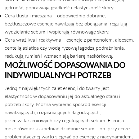
jędrność, poprawiają gładkość i elastyczność skóry.
Cera tłusta i mieszana – odpowiednio dobrane,
beztłuszczowe esencje nawilżają bez obciążania, regulują
wydzielanie sebum i wspierają równowagę skóry.
Cera wrażliwa i reaktywna – esencje z pantenolem, aloesem,
centellą asiatica czy wodą ryżową łagodzą podrażnienia,
redukują rumień i wzmacniają barierę naskórkową.
MOŻLIWOŚĆ DOPASOWANIA DO
INDYWIDUALNYCH POTRZEB
Jedną z największych zalet esencji do twarzy jest
elastyczność w dopasowaniu jej do aktualnego stanu i
potrzeb skóry. Można wybierać spośród esencji
nawilżających, rozjaśniających, łagodzących,
przeciwstarzeniowych czy regulujących sebum. Esencja
może również uzupełniać działanie serum – np. przy cerze
problematycznej warto sięgnąć po esencję z niacynamidem,