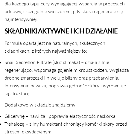
dla każdego typu cery wymagającej wsparcia w procesach
odnowy, szczególnie wieczorem, gdy skóra regeneruje się
najintensywniej.
SKŁADNIKI AKTYWNE I ICH DZIAŁANIE
Formuła oparta jest na naturalnych, skutecznych
składnikach, z których najważniejszy to:
Snail Secretion Filtrate (śluz ślimaka) – działa silnie
regenerująco, wspomaga gojenie mikrouszkodzeń, wygładza
drobne zmarszczki i niweluje blizny oraz przebarwienia.
Intensywnie nawilża, poprawia jędrność skóry i wyrównuje
jej strukturę.
Dodatkowo w składzie znajdziemy:
Glicerynę – nawilża i poprawia elastyczność naskórka.
Trehalozę – silny humektant chroniący komórki skóry przed
stresem oksydacyjnym.